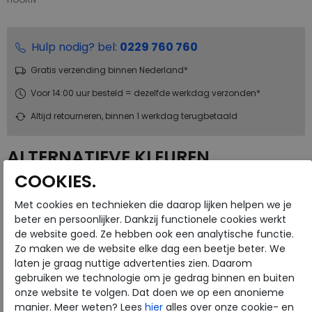
Hulp nodig? bel:
0229 760 760
Gratis verzending binnen Nederland*
Voor 14:00 uur besteld = dezelfde werkdag verzonden*
Altijd retourneren, binnen 1 werkdag terugbetaald
ALTERNATIEVE KLEUREN
COOKIES.
Met cookies en technieken die daarop lijken helpen we je
beter en persoonlijker. Dankzij functionele cookies werkt
de website goed. Ze hebben ook een analytische functie.
Zo maken we de website elke dag een beetje beter. We
laten je graag nuttige advertenties zien. Daarom
Merk
ECCO
gebruiken we technologie om je gedrag binnen en buiten
Fabrikantcode
45075302034
onze website te volgen. Dat doen we op een anonieme
Bestelcode
270.25.000001
manier. Meer weten? Lees
hier
alles over onze cookie- en