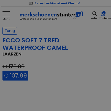
Betaal achteraf met Klarna!
0
zoeken
Winkelta
Menu
zoeken
Terug
ECCO SOFT 7 TRED
WATERPROOF CAMEL
LAARZEN
€ 179,99
€ 107,99