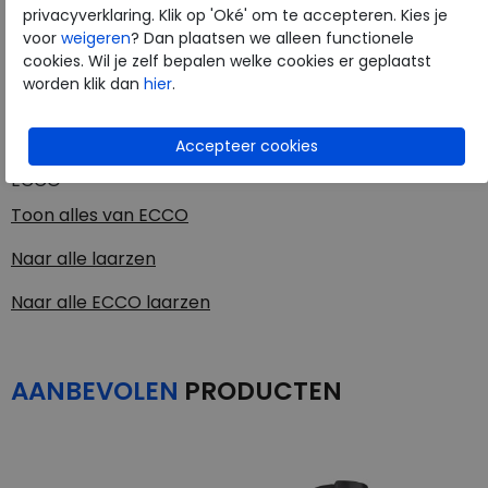
Kleur
Camel
privacyverklaring. Klik op 'Oké' om te accepteren. Kies je
voor
weigeren
? Dan plaatsen we alleen functionele
cookies. Wil je zelf bepalen welke cookies er geplaatst
Materiaal
Geolied leer
worden klik dan
hier
.
Uitneembaar voetbed
ja
ECCO
Toon alles van
ECCO
Naar alle
laarzen
Naar alle
ECCO laarzen
AANBEVOLEN
PRODUCTEN