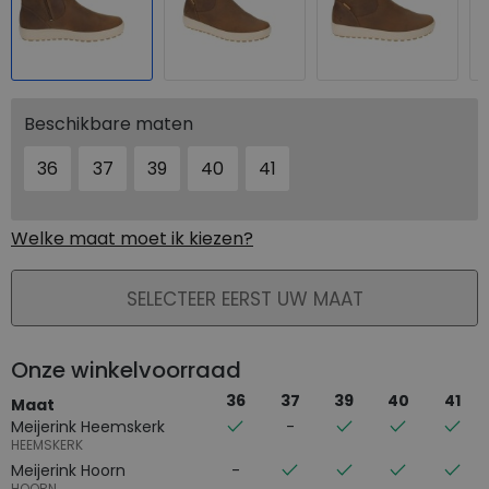
Beschikbare maten
36
37
39
40
41
Welke maat moet ik kiezen?
PLAATS IN WINKELMAND
SELECTEER EERST UW MAAT
Onze winkelvoorraad
36
37
39
40
41
Maat
Meijerink Heemskerk
HEEMSKERK
Meijerink Hoorn
HOORN