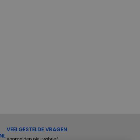
VEELGESTELDE VRAGEN
NL
Aanmelden nieuwsbrief