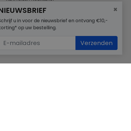
×
NIEUWSBRIEF
Schrijf u in voor de nieuwsbrief en ontvang €10,-
korting* op uw bestelling.
Verzenden