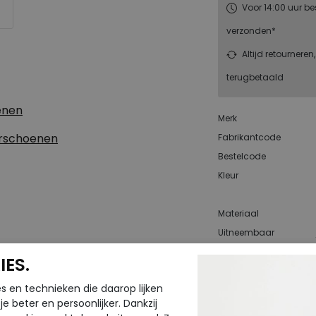
Voor 14:00 uur be
verzonden*
Altijd retourneren
terugbetaald
enen
Merk
erschoenen
Fabrikantcode
Bestelcode
Kleur
Materiaal
Uitneembaar
voetbed
ES.
s en technieken die daarop lijken
e beter en persoonlijker. Dankzij
CTEN