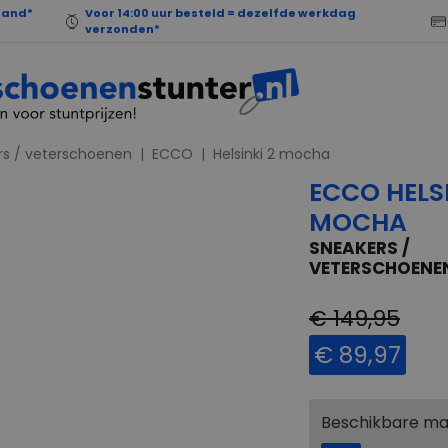
land*
Voor 14:00 uur besteld = dezelfde werkdag
verzonden*
rs / veterschoenen
ECCO
Helsinki 2 mocha
ECCO HELSI
MOCHA
SNEAKERS /
VETERSCHOENE
€ 149,95
€ 89,97
Beschikbare m