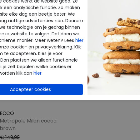
e cookies werkt de website goed. Ze
k een analytische functie. Zo maken
ite elke dag een beetje beter. We
raag nuttige advertenties zien. Daarom
 we technologie om je gedrag binnen
onze website te volgen. Dat doen we
onieme manier. Meer weten? Lees
hier
onze cookie- en privacyverklaring. Klik
m te accepteren. Kies je voor
 Dan plaatsen we alleen functionele
l je zelf bepalen welke cookies er
worden klik dan
hier
.
ECCO
Metropole Milan cocoa
brown
€ 149,99