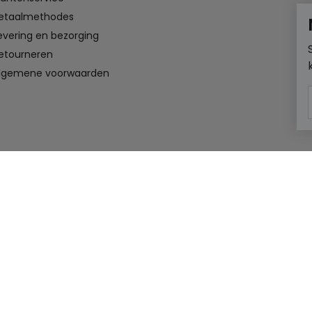
etaalmethodes
evering en bezorging
etourneren
lgemene voorwaarden