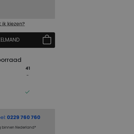
ik kiezen?
KELMAND
 EERST UW MAAT
oorraad
41
el:
0229 760 760
g binnen Nederland*