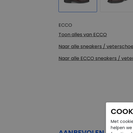
ECCO
Toon alles van
ECCO
Naar alle
sneakers / veterscho
Naar alle
ECCO sneakers / vet
COOKI
Met cookie
helpen we j
AANBEVOLEN
PRODU