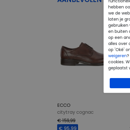
functionel
hebben oo
we de webs
laten je g
gebruiken
en buiten 
op een an
alles over 
op 'Oké' o
weigeren
?
cookies. Wi
geplaatst 
ECCO
citytray cognac
€ 159,99
€ 95,99