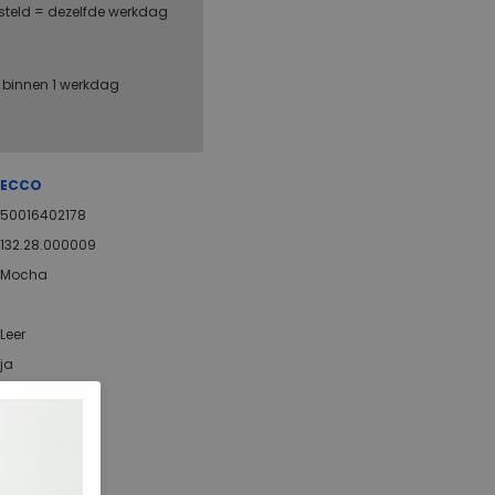
steld = dezelfde werkdag
, binnen 1 werkdag
ECCO
50016402178
132.28.000009
Mocha
Leer
ja