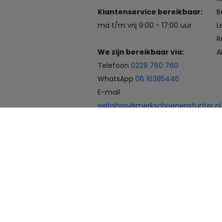
Klantenservice bereikbaar:
B
ma t/m vrij 9:00 - 17:00 uur
L
R
We zijn bereikbaar via:
A
Telefoon
0229 760 760
WhatsApp
06 16385446
E-mail
webshop@merkschoenenstunter.nl
Betaalmogelijkheden