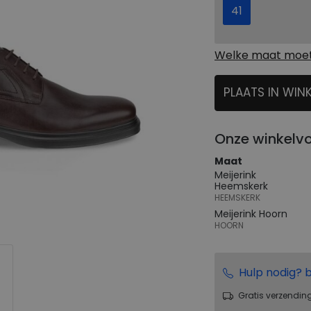
41
Welke maat moet 
PLAATS IN WIN
SELECTEER
Onze winkelv
Maat
Meijerink
Heemskerk
HEEMSKERK
Meijerink Hoorn
HOORN
Hulp nodig? b
Gratis verzendin