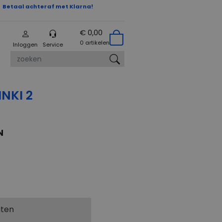
Betaal achteraf met Klarna!
€ 0,00
0 artikelen
Inloggen
Service
zoeken
NKI 2
N
aten