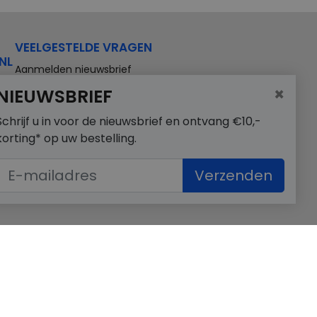
VEELGESTELDE VRAGEN
NL
Aanmelden nieuwsbrief
×
NIEUWSBRIEF
Schrijf u in voor de nieuwsbrief en ontvang €10,-
korting* op uw bestelling.
Verzenden