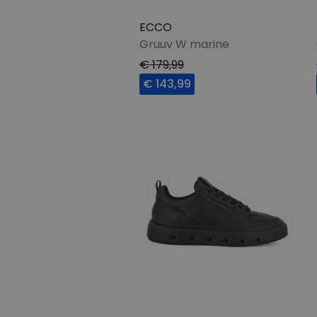
ECCO
Gruuv W marine
€ 179,99
€ 143,99