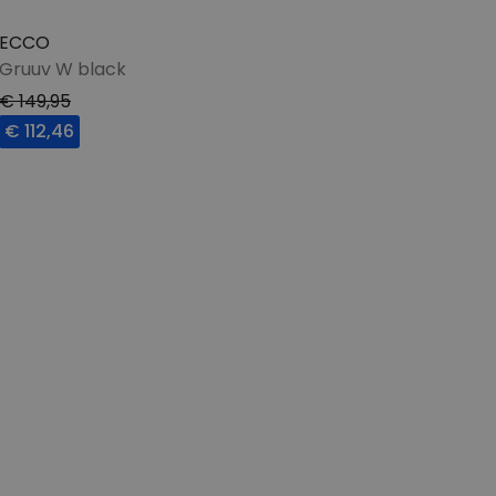
ECCO
Gruuv W black
€ 149,95
€ 112,46