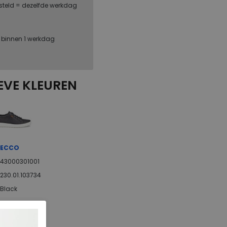
steld = dezelfde werkdag
, binnen 1 werkdag
EVE KLEUREN
ECCO
43000301001
230.01.103734
Black
Leer