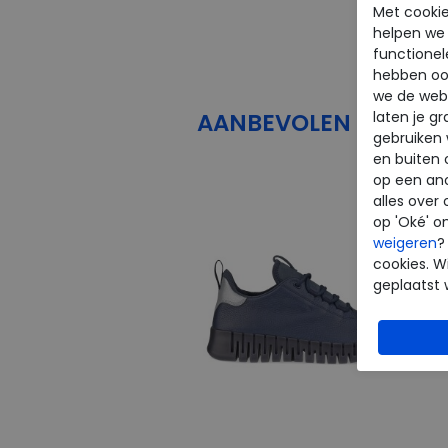
Met cookie
helpen we j
functionel
hebben oo
we de webs
laten je g
AANBEVOLEN
PRODU
gebruiken
en buiten 
op een an
alles over 
op 'Oké' o
weigeren
?
cookies. Wi
geplaatst 