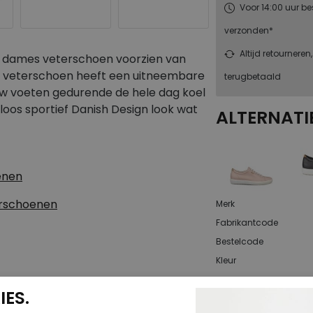
Voor 14:00 uur be
verzonden*
Altijd retourneren
n dames veterschoen voorzien van
 veterschoen heeft een uitneembare
terugbetaald
 uw voeten gedurende de hele dag koel
jdloos sportief Danish Design look wat
ALTERNATI
enen
erschoenen
Merk
Fabrikantcode
Bestelcode
Kleur
ES.
Materiaal