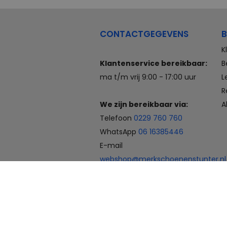
CONTACTGEGEVENS
B
K
Klantenservice bereikbaar:
B
ma t/m vrij 9:00 - 17:00 uur
L
R
We zijn bereikbaar via:
A
Telefoon
0229 760 760
WhatsApp
06 16385446
E-mail
webshop@merkschoenenstunter.nl
Betaalmogelijkheden