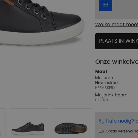
36
Welke maat moet 
PLAATS IN WIN
SELECTEER
Onze winkelv
Maat
Meijerink
Heemskerk
HEEMSKERK
Meijerink Hoorn
HOORN
Hulp nodig? b
Gratis verzendin