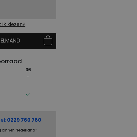
ik kiezen?
KELMAND
 EERST UW MAAT
oorraad
36
el:
0229 760 760
g binnen Nederland*