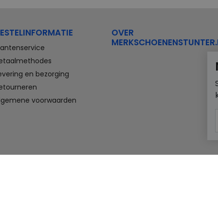
ESTELINFORMATIE
OVER
MERKSCHOENENSTUNTER.
lantenservice
etaalmethodes
evering en bezorging
etourneren
lgemene voorwaarden