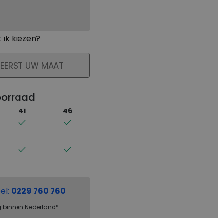
ik kiezen?
KELMAND
 EERST UW MAAT
oorraad
41
46
el:
0229 760 760
g binnen Nederland*