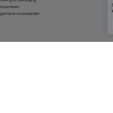
evering en bezorging
etourneren
lgemene voorwaarden