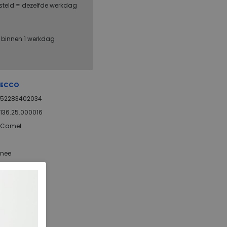
steld = dezelfde werkdag
, binnen 1 werkdag
ECCO
52283402034
136.25.000016
Camel
nee