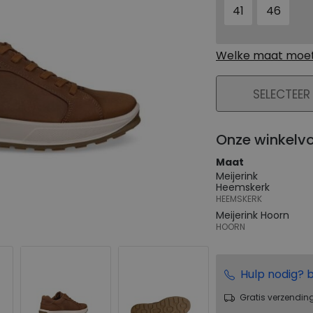
41
46
Welke maat moet 
PLAATS IN WIN
SELECTEER
Onze winkelv
Maat
Meijerink
Heemskerk
HEEMSKERK
Meijerink Hoorn
HOORN
Hulp nodig? b
Gratis verzendin