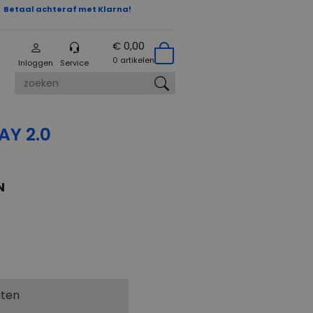
Betaal achteraf met Klarna!
€ 0,00
0 artikelen
Inloggen
Service
zoeken
Y 2.0
N
aten