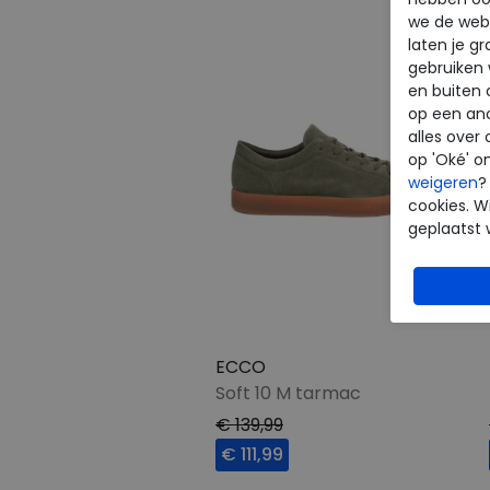
we de webs
laten je g
gebruiken
en buiten 
op een an
alles over 
op 'Oké' o
weigeren
?
cookies. Wi
geplaatst 
ECCO
Soft 10 M tarmac
€ 139,99
€ 111,99