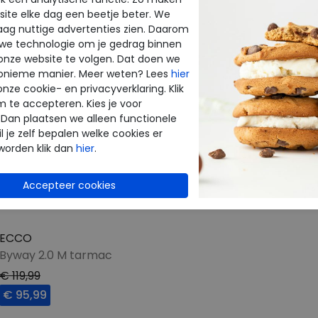
ite elke dag een beetje beter. We
raag nuttige advertenties zien. Daarom
 we technologie om je gedrag binnen
onze website te volgen. Dat doen we
onieme manier. Meer weten? Lees
hier
onze cookie- en privacyverklaring. Klik
m te accepteren. Kies je voor
 Dan plaatsen we alleen functionele
l je zelf bepalen welke cookies er
worden klik dan
hier
.
ECCO
Byway 2.0 M tarmac
€ 119,99
€ 95,99