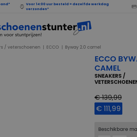
land*
Voor 14:00 uur besteld = dezelfde werkdag
verzonden*
rs / veterschoenen
ECCO
Byway 2.0 camel
ECCO BYWA
CAMEL
SNEAKERS /
VETERSCHOENE
€ 139,99
€ 111,99
Beschikbare m