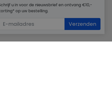
Schrijf u in voor de nieuwsbrief en ontvang €10,-
korting* op uw bestelling.
Verzenden