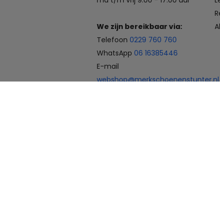
ma t/m vrij 9:00 - 17:00 uur
L
R
We zijn bereikbaar via:
A
Telefoon
0229 760 760
WhatsApp
06 16385446
E-mail
webshop@merkschoenenstunter.nl
Betaalmogelijkheden