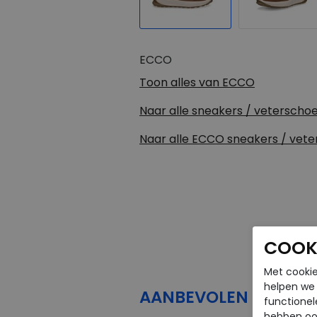
ECCO
Toon alles van
ECCO
Naar alle
sneakers / veterscho
Naar alle
ECCO sneakers / vet
COOKI
Met cookie
helpen we j
AANBEVOLEN
PRODU
functionel
hebben oo