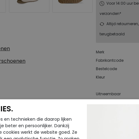
Voor 14:00 uur be
verzonden*
Altijd retourneren
terugbetaald
enen
Merk
erschoenen
Fabrikantcode
Bestelcode
Kleur
Uitneembaar
voetbed
ES.
s en technieken die daarop lijken
e beter en persoonlijker. Dankzij
CTEN
e cookies werkt de website goed. Ze
k een analytische functie. Zo maken