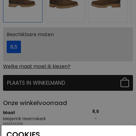
Beschikbare maten
8,5
Welke maat moet ik kiezen?
PLAATS IN WINKELMAND
SELECTEER EERST UW MAAT
Onze winkelvoorraad
8,5
Maat
Meijerink Heemskerk
HEEMSKERK
Meijerink Hoorn
COOKIES.
HOORN