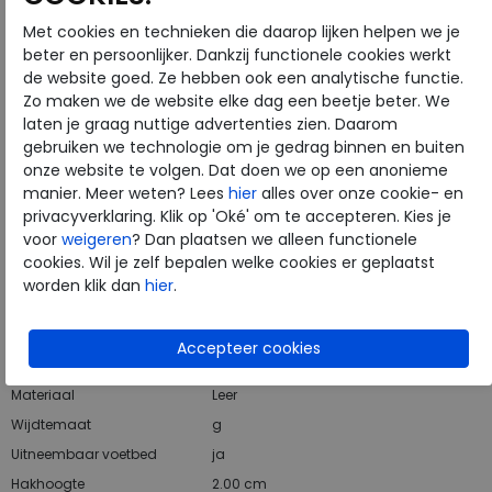
Met cookies en technieken die daarop lijken helpen we je
beter en persoonlijker. Dankzij functionele cookies werkt
Hulp nodig? bel:
0229 760 760
de website goed. Ze hebben ook een analytische functie.
Zo maken we de website elke dag een beetje beter. We
Gratis verzending binnen Nederland*
laten je graag nuttige advertenties zien. Daarom
gebruiken we technologie om je gedrag binnen en buiten
Voor 14:00 uur besteld = dezelfde werkdag verzonden*
onze website te volgen. Dat doen we op een anonieme
Altijd retourneren, binnen 1 werkdag terugbetaald
manier. Meer weten? Lees
hier
alles over onze cookie- en
privacyverklaring. Klik op 'Oké' om te accepteren. Kies je
voor
weigeren
? Dan plaatsen we alleen functionele
Merk
Clarks
cookies. Wil je zelf bepalen welke cookies er geplaatst
Fabrikantcode
26173452
worden klik dan
hier
.
Bestelcode
166.25.000005
Kleur
Beeswax
Materiaal
Leer
Wijdtemaat
g
Uitneembaar voetbed
ja
Hakhoogte
2.00 cm