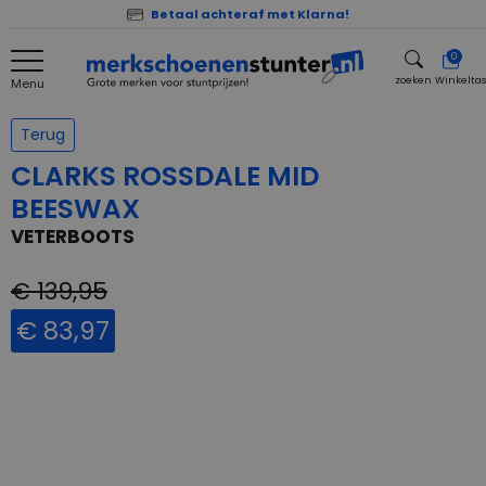
Betaal achteraf met Klarna!
0
zoeken
Winkelta
Menu
zoeken
Terug
CLARKS ROSSDALE MID
BEESWAX
VETERBOOTS
€ 139,95
€ 83,97