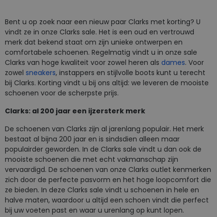
7
9+
10,5
12
Bent u op zoek naar een nieuw paar Clarks met korting? U
vindt ze in onze Clarks sale. Het is een oud en vertrouwd
merk dat bekend staat om zijn unieke ontwerpen en
comfortabele schoenen. Regelmatig vindt u in onze sale
Clarks van hoge kwaliteit voor zowel heren als
dames
. Voor
zowel
sneakers
, instappers en stijlvolle boots kunt u terecht
bij Clarks. Korting vindt u bij ons altijd: we leveren de mooiste
schoenen voor de scherpste prijs.
Clarks: al 200 jaar een ijzersterk merk
De schoenen van Clarks zijn al jarenlang populair. Het merk
bestaat al bijna 200 jaar en is sindsdien alleen maar
populairder geworden. In de Clarks sale vindt u dan ook de
mooiste schoenen die met echt vakmanschap zijn
vervaardigd. De schoenen van onze Clarks outlet kenmerken
zich door de perfecte pasvorm en het hoge loopcomfort die
ze bieden. In deze Clarks sale vindt u schoenen in hele en
halve maten, waardoor u altijd een schoen vindt die perfect
bij uw voeten past en waar u urenlang op kunt lopen.