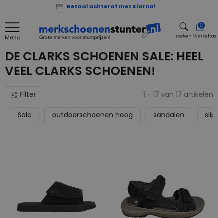
Betaal achteraf met Klarna!
0
zoeken
Winkeltas
Menu
zoeken
DE CLARKS SCHOENEN SALE: HEEL
VEEL CLARKS SCHOENEN!
Filter
1 - 17 van 17 artikelen
Sale
outdoorschoenen hoog
sandalen
slip