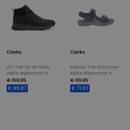
Clarks
Clarks
ATL Trek Up WP black
Saltway Trail dark brown
wijdte Wijdtemaat G
wijdte Wijdtemaat G
€ 159,95
€ 119,95
€ 95,97
€ 71,97
Beschikbare maten
Beschikbare maten
8
8,5
9+
7