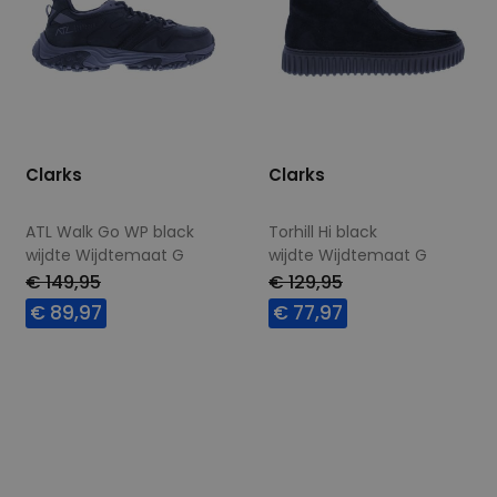
Clarks
Clarks
ATL Walk Go WP black
Torhill Hi black
wijdte Wijdtemaat G
wijdte Wijdtemaat G
€ 149,95
€ 129,95
€ 89,97
€ 77,97
Beschikbare maten
Beschikbare maten
7,5
11
8,5
9+
10
10,5