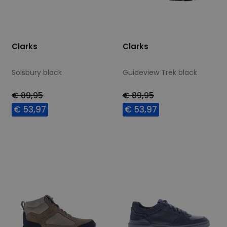
Clarks
Clarks
Solsbury black
Guideview Trek black
€ 89,95
€ 89,95
€ 53,97
€ 53,97
Beschikbare maten
Beschikbare maten
7
7,5
8
8,5
7,5
9
9+
10
10,5