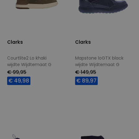
Clarks
Clarks
Courtlite2 Lo khaki
Mapstone loGTX black
wijdte Wijdtemaat G
wijdte Wijdtemaat G
€ 99,95
€ 149,95
€ 49,98
€ 89,97
Beschikbare maten
Beschikbare maten
7,5
11