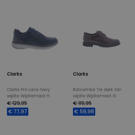
Clarks
Clarks
Clarks Pro Lace navy
Batcombe Tie dark tan
wijdte Wijdtemaat H
wijdte Wijdtemaat G
€ 129,95
€ 119,95
€ 77,97
€ 59,98
Beschikbare maten
Beschikbare maten
7,5
6,5
7
7,5
9+