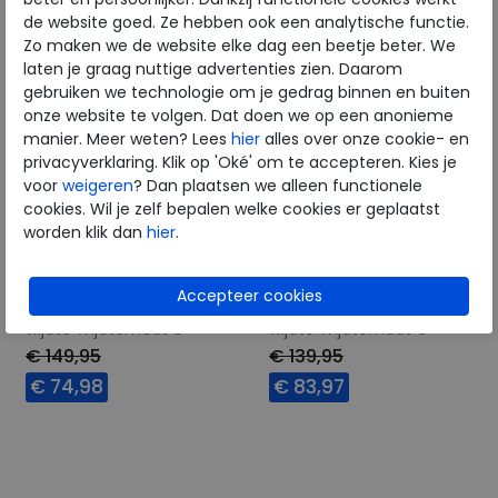
de website goed. Ze hebben ook een analytische functie.
Zo maken we de website elke dag een beetje beter. We
laten je graag nuttige advertenties zien. Daarom
gebruiken we technologie om je gedrag binnen en buiten
onze website te volgen. Dat doen we op een anonieme
manier. Meer weten? Lees
hier
alles over onze cookie- en
privacyverklaring. Klik op 'Oké' om te accepteren. Kies je
voor
weigeren
? Dan plaatsen we alleen functionele
cookies. Wil je zelf bepalen welke cookies er geplaatst
worden klik dan
hier
.
Clarks
Clarks
Gravelle Top brown
Rossdale Mid beeswax
wijdte Wijdtemaat G
wijdte Wijdtemaat G
€ 149,95
€ 139,95
€ 74,98
€ 83,97
Beschikbare maten
Beschikbare maten
7,5
8,5