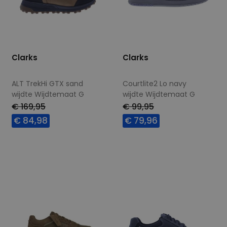
Clarks
Clarks
ALT TrekHi GTX sand
Courtlite2 Lo navy
wijdte Wijdtemaat G
wijdte Wijdtemaat G
€ 169,95
€ 99,95
€ 84,98
€ 79,96
Beschikbare maten
Beschikbare maten
7,5
8
8,5
10
7,5
8
9
11
12