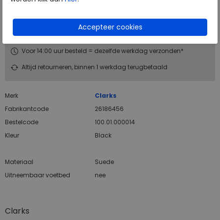
Hulp nodig? bel:
0229 760 760
Gratis verzending binnen Nederland*
Voor 14:00 uur besteld = dezelfde werkdag verzonden*
Altijd retourneren, binnen 1 werkdag terugbetaald
Merk
Clarks
Fabrikantcode
26186456
Bestelcode
100.01.000014
Kleur
Black
Materiaal
Suede
Uitneembaar voetbed
nee
Clarks