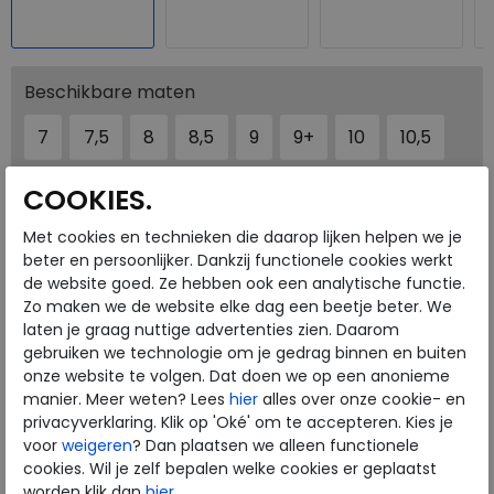
Beschikbare maten
7
7,5
8
8,5
9
9+
10
10,5
COOKIES.
Welke maat moet ik kiezen?
Met cookies en technieken die daarop lijken helpen we je
beter en persoonlijker. Dankzij functionele cookies werkt
PLAATS IN WINKELMAND
SELECTEER EERST UW MAAT
de website goed. Ze hebben ook een analytische functie.
Zo maken we de website elke dag een beetje beter. We
laten je graag nuttige advertenties zien. Daarom
Onze winkelvoorraad
gebruiken we technologie om je gedrag binnen en buiten
7
7,5
8
8,5
9
9+
10
10,5
onze website te volgen. Dat doen we op een anonieme
Maat
Meijerink Heemskerk
manier. Meer weten? Lees
hier
alles over onze cookie- en
HEEMSKERK
privacyverklaring. Klik op 'Oké' om te accepteren. Kies je
Meijerink Hoorn
voor
weigeren
? Dan plaatsen we alleen functionele
HOORN
cookies. Wil je zelf bepalen welke cookies er geplaatst
worden klik dan
hier
.