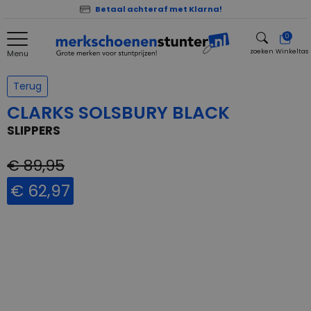
Betaal achteraf met Klarna!
0
zoeken
Winkeltas
Menu
zoeken
Terug
CLARKS SOLSBURY BLACK
SLIPPERS
€ 89,95
€ 62,97