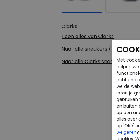
Clarks
Toon alles van
Clarks
COOKI
Naar alle
sneakers / veterscho
Met cookie
Naar alle
Clarks sneakers / ve
helpen we j
functionel
hebben oo
we de webs
laten je g
gebruiken
en buiten 
op een an
alles over 
op 'Oké' o
weigeren
?
cookies. Wi