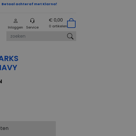
Betaal achteraf met Klarna!
€ 0,00
0 artikelen
Inloggen
Service
zoeken
ARKS
NAVY
N
aten