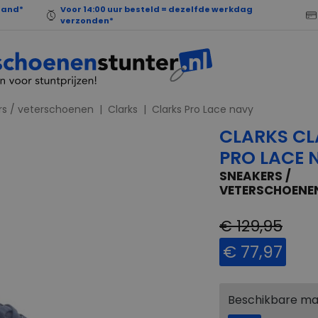
land*
Voor 14:00 uur besteld = dezelfde werkdag
verzonden*
rs / veterschoenen
Clarks
Clarks Pro Lace navy
CLARKS CL
PRO LACE 
SNEAKERS /
VETERSCHOENE
€ 129,95
€ 77,97
Beschikbare m