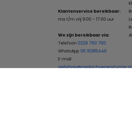
K
Klantenservice bereikbaar:
B
ma t/m vrij 9:00 - 17:00 uur
L
R
We zijn bereikbaar via:
A
Telefoon
0229 760 760
WhatsApp
06 16385446
E-mail
webshop@merkschoenenstunter.nl
Betaalmogelijkheden