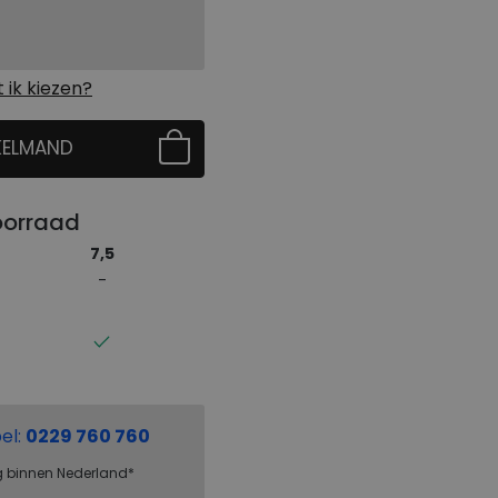
ik kiezen?
KELMAND
 EERST UW MAAT
oorraad
7,5
el:
0229 760 760
g binnen Nederland*