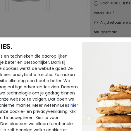
Voor 14:00 uur be
verzonden*
Altijd retourneren
terugbetaald
ES.
enen
Merk
s en technieken die daarop lijken
terschoenen
Fabrikantcode
e beter en persoonlijker. Dankzij
Bestelcode
e cookies werkt de website goed. Ze
Kleur
k een analytische functie. Zo maken
ite elke dag een beetje beter. We
raag nuttige advertenties zien. Daarom
Materiaal
 we technologie om je gedrag binnen
Wijdtemaat
onze website te volgen. Dat doen we
Uitneembaar
onieme manier. Meer weten? Lees
hier
onze cookie- en privacyverklaring. Klik
voetbed
m te accepteren. Kies je voor
 Dan plaatsen we alleen functionele
l je zelf bepalen welke cookies er