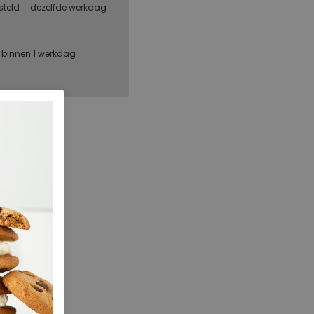
steld = dezelfde werkdag
, binnen 1 werkdag
Clarks
26175194
136.68.000036
Navy
Leer
h
ja