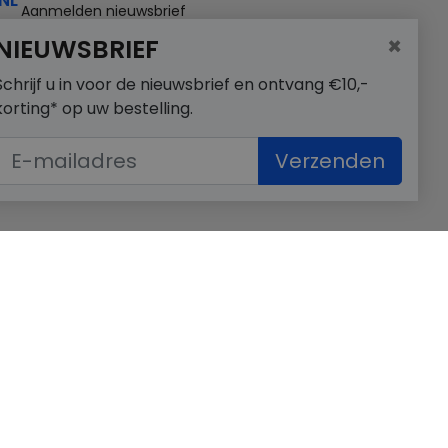
NL
Aanmelden nieuwsbrief
×
NIEUWSBRIEF
Schrijf u in voor de nieuwsbrief en ontvang €10,-
korting* op uw bestelling.
Verzenden