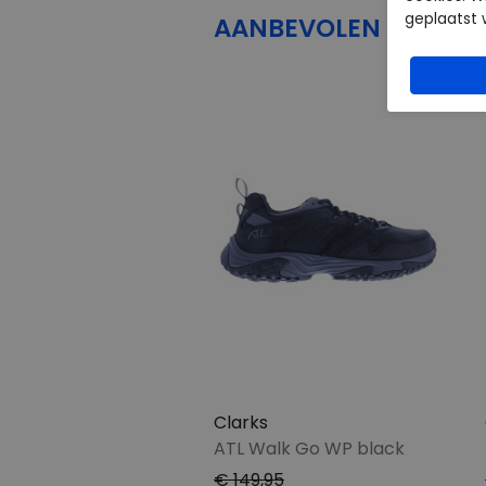
geplaatst 
AANBEVOLEN
PRODU
Clarks
ATL Walk Go WP black
€ 149,95