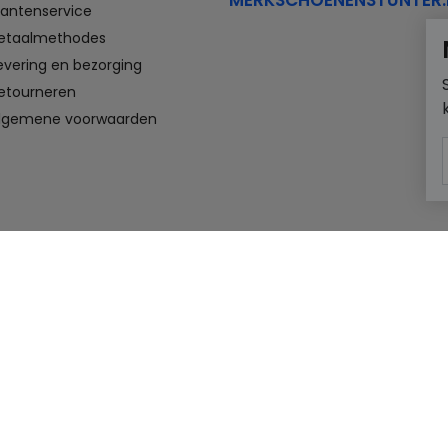
MERKSCHOENENSTUNTER.
lantenservice
etaalmethodes
evering en bezorging
etourneren
lgemene voorwaarden