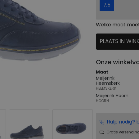
7,5
Welke maat moet 
PLAATS IN WIN
SELECTEER
Onze winkelv
Maat
Meijerink
Heemskerk
HEEMSKERK
Meijerink Hoorn
HOORN
Hulp nodig? b
Gratis verzendin