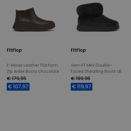
FitFlop
FitFlop
F-Mode Leather Flatform
Gen-Ff Mini Double-
Zip Ankle Boots chocolate
Faced Shearling Boots all
brown
black
€ 179,95
€ 199,95
€ 107,97
€ 119,97
Beschikbare maten
Beschikbare maten
38
39
40
42
39