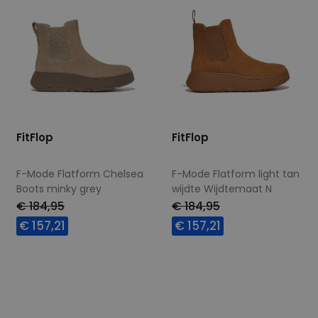
FitFlop
FitFlop
F-Mode Flatform Chelsea
F-Mode Flatform light tan
Boots minky grey
wijdte Wijdtemaat N
€ 184,95
€ 184,95
€ 157,21
€ 157,21
Beschikbare maten
Beschikbare maten
36
37
42