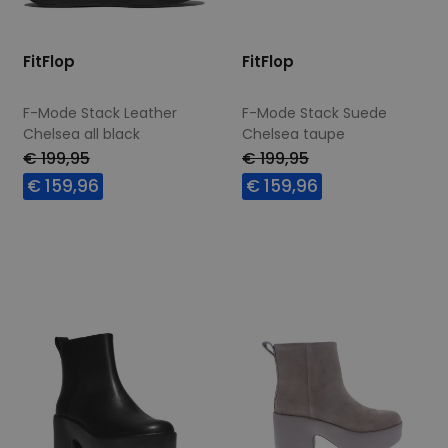
FitFlop
FitFlop
F-Mode Stack Leather
F-Mode Stack Suede
Chelsea all black
Chelsea taupe
€ 199,95
€ 199,95
€ 159,96
€ 159,96
Beschikbare maten
Beschikbare maten
37
38
39
40
37
38
39
40
41
42
41
42