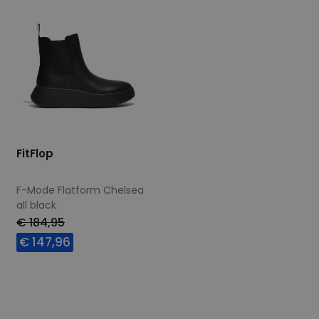
FitFlop
F-Mode Flatform Chelsea
all black
wijdte Wijdtemaat N
€ 184,95
€ 147,96
Beschikbare maten
36
37
38
39
40
41