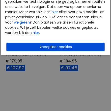
gebruiken we technologie om je gedrag binnen en buiten
onze website te volgen. Dat doen we op een anonieme
manier. Meer weten? Lees
hier
alles over onze cookie- en
privacyverklaring. Klik op 'Oké' om te accepteren. Kies je
voor
weigeren
? Dan plaatsen we alleen functionele
cookies. Wil je zelf bepalen welke cookies er geplaatst
worden klik dan
hier
.
FitFlop
FitFlop
F-Mode Suede Flatform
F-Mode Water-Resistant
Zip Ankle Boots all black
Flatform Chelsea minky
grey
€ 179,95
€ 194,95
€ 107,97
€ 97,48
Beschikbare maten
Beschikbare maten
37
38
39
40
38
41
42