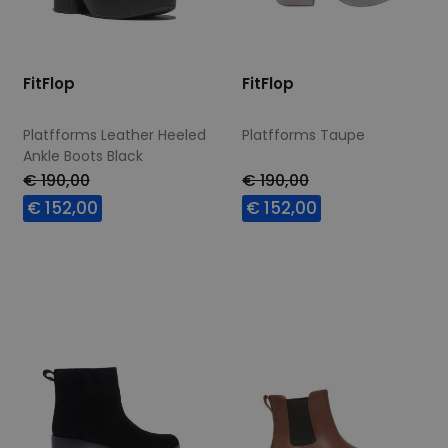
FitFlop
FitFlop
Platfforms Leather Heeled
Platfforms Taupe
Ankle Boots Black
€ 190,00
€ 190,00
€ 152,00
€ 152,00
Beschikbare maten
Beschikbare maten
36
37
39
42
37
38
39
40
41
42