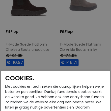
FitFlop
FitFlop
F-Mode Suede Flatform
F-Mode Suede Flatform
Chelsea Boots chocolate
Zip Ankle Boots minky
brown
grey
€ 184,95
€ 174,95
€ 110,97
€ 148,71
Beschikbare maten
Beschikbare maten
COOKIES.
37
39
37
Met cookies en technieken die daarop lijken helpen we je
beter en persoonlijker. Dankzij functionele cookies werkt
de website goed. Ze hebben ook een analytische functie.
Zo maken we de website elke dag een beetje beter. We
laten je graag nuttige advertenties zien. Daarom