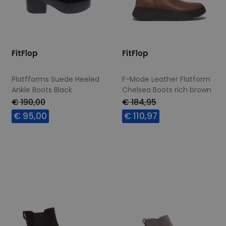
FitFlop
FitFlop
Platfforms Suede Heeled
F-Mode Leather Flatform
Ankle Boots Black
Chelsea Boots rich brown
€ 190,00
€ 184,95
€ 95,00
€ 110,97
Beschikbare maten
Beschikbare maten
36
37
38
39
37
39
42
40
41
42