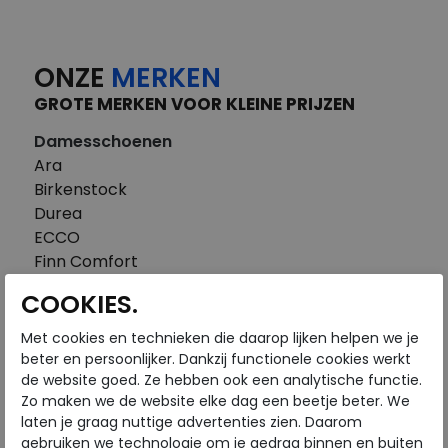
ONZE
MERKEN
GROTE MERKEN VOOR KLEINE PRIJZEN
Damesschoenen
Ara
Birkenstock
Durea
ECCO
Finn Comfort
FitFlop
COOKIES.
Gabor
Piedi Nudi
Met cookies en technieken die daarop lijken helpen we je
Pikolinos
beter en persoonlijker. Dankzij functionele cookies werkt
de website goed. Ze hebben ook een analytische functie.
Solidus
Zo maken we de website elke dag een beetje beter. We
Think
laten je graag nuttige advertenties zien. Daarom
Waldlaufer
gebruiken we technologie om je gedrag binnen en buiten