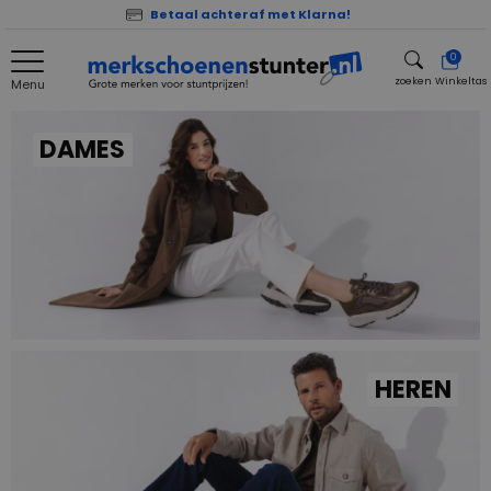
Betaal achteraf met Klarna!
0
zoeken
Winkeltas
Menu
zoeken
DAMES
HEREN