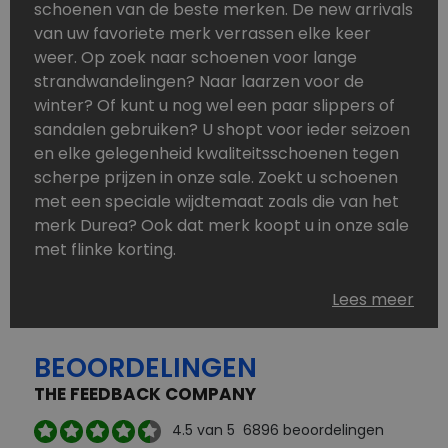
schoenen van de beste merken. De new arrivals
van uw favoriete merk verrassen elke keer
weer. Op zoek naar schoenen voor lange
strandwandelingen? Naar laarzen voor de
winter? Of kunt u nog wel een paar slippers of
sandalen gebruiken? U shopt voor ieder seizoen
en elke gelegenheid kwaliteitsschoenen tegen
scherpe prijzen in onze sale. Zoekt u schoenen
met een speciale wijdtemaat zoals die van het
merk Durea? Ook dat merk koopt u in onze sale
met flinke korting.
Schoenen heeft u nooit genoeg. Goedkope
Lees meer
schoenen, maar dus wel van topmerken,
bestelt u in onze online schoenen outlet. Ons
BEOORDELINGEN
aanbod is zo compleet dat u altijd wel een
passend paar vindt.
THE FEEDBACK COMPANY
Welke schoenmerken vindt u in onze online
4.5
van 5
6896
beoordelingen