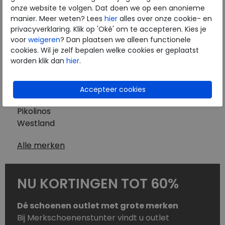
Westland
onze website te volgen. Dat doen we op een anonieme
Wolky
manier. Meer weten? Lees
hier
alles over onze cookie- en
Herenschoenen
privacyverklaring. Klik op 'Oké' om te accepteren. Kies je
Australian
voor
weigeren
? Dan plaatsen we alleen functionele
cookies. Wil je zelf bepalen welke cookies er geplaatst
Birkenstock
worden klik dan
hier
.
Clarks
ECCO
Finn Comfort
Mephisto
Pikolinos
Westland
Alle merken
NU KORTINGEN TOT 60%
Dé schoenen outlet met grote merken
Bij Merkschoenenstunter vindt u outlet