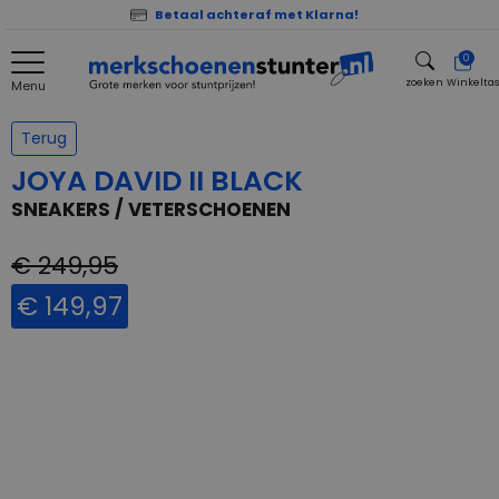
Betaal achteraf met Klarna!
0
zoeken
Winkelta
Menu
zoeken
Terug
JOYA DAVID II BLACK
SNEAKERS / VETERSCHOENEN
€ 249,95
€ 149,97