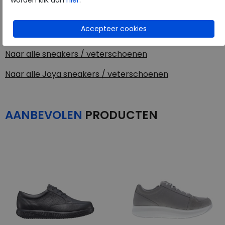
worden klik dan
hier
.
Joya
Toon alles van
Joya
Naar alle
sneakers / veterschoenen
Naar alle
Joya sneakers / veterschoenen
AANBEVOLEN
PRODUCTEN