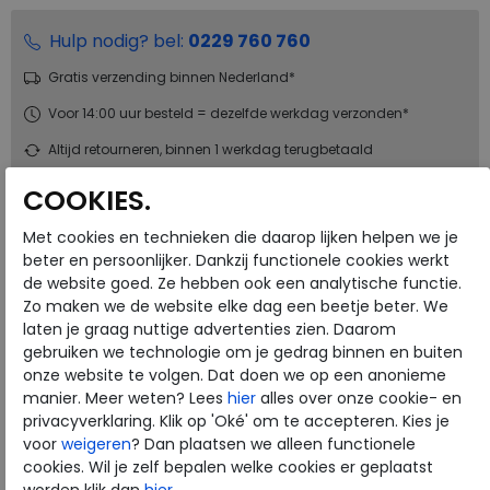
Hulp nodig? bel:
0229 760 760
Gratis verzending binnen Nederland*
Voor 14:00 uur besteld = dezelfde werkdag verzonden*
Altijd retourneren, binnen 1 werkdag terugbetaald
COOKIES.
Merk
Joya
Met cookies en technieken die daarop lijken helpen we je
Fabrikantcode
JY501A
beter en persoonlijker. Dankzij functionele cookies werkt
Bestelcode
136.01.000037
de website goed. Ze hebben ook een analytische functie.
Kleur
Black
Zo maken we de website elke dag een beetje beter. We
laten je graag nuttige advertenties zien. Daarom
gebruiken we technologie om je gedrag binnen en buiten
Materiaal
Nubuck
onze website te volgen. Dat doen we op een anonieme
Wijdtemaat
h
manier. Meer weten? Lees
hier
alles over onze cookie- en
Uitneembaar voetbed
ja
privacyverklaring. Klik op 'Oké' om te accepteren. Kies je
voor
weigeren
? Dan plaatsen we alleen functionele
Hakhoogte
1.00 cm
cookies. Wil je zelf bepalen welke cookies er geplaatst