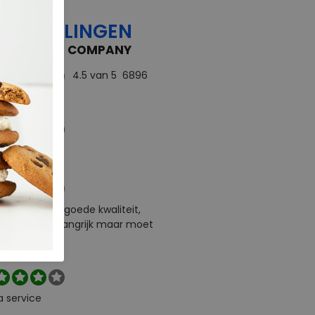
OORDELINGEN
 FEEDBACK COMPANY
4.5
van 5
6896
rdelingen
ect
e levering en goede kwaliteit,
urneren is belangrijk maar moet
l zelf betalen
a service