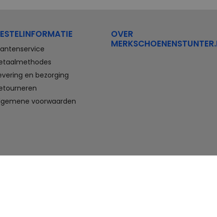
Stretchwalker Floris van Bommel
FitFlop
Think Waldlaufer Durea
Wolky
ESTELINFORMATIE
OVER
Compleet aanbod outlet
MERKSCHOENENSTUNTER.
schoenen
lantenservice
etaalmethodes
Veterschoenen, sneakers,
evering en bezorging
slippers, sandalen, instappers,
etourneren
boots en nette schoenen voor
heren. En laarzen, enkellaarzen,
lgemene voorwaarden
sandalen, instappers en hakken
voor dames. Onder andere deze
schoenen bestelt u met flinke
korting in de schoenen outlet
van Merkschoenenstunter.
Goedkope schoenen kopen,
maar wel van topmerken doet u
hier. U vindt altijd wel een paar
geschikte schoenen die passen