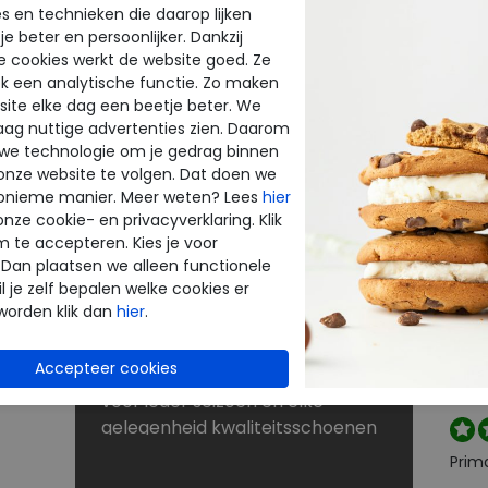
s en technieken die daarop lijken
e beter en persoonlijker. Dankzij
BE
NU KORTINGEN TOT 60%
e cookies werkt de website goed. Ze
INE
THE
k een analytische functie. Zo maken
Dé schoenen outlet met grote
ite elke dag een beetje beter. We
merken
raag nuttige advertenties zien. Daarom
enen
Bij Merkschoenenstunter vindt u
beoo
 we technologie om je gedrag binnen
outlet schoenen van de beste
onze website te volgen. Dat doen we
k
merken. De new arrivals van uw
onieme manier. Meer weten? Lees
hier
favoriete merk verrassen elke
onze cookie- en privacyverklaring. Klik
Perf
keer weer. Op zoek naar
m te accepteren. Kies je voor
 Dan plaatsen we alleen functionele
rt
schoenen voor lange
l je zelf bepalen welke cookies er
strandwandelingen? Naar
worden klik dan
hier
.
laarzen voor de winter? Of kunt u
Snell
nog wel een paar slippers of
reto
je wi
sandalen gebruiken? U shopt
voor ieder seizoen en elke
gelegenheid kwaliteitsschoenen
tegen scherpe prijzen in onze
Prim
sale. Zoekt u schoenen met een