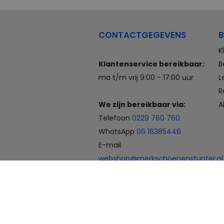
CONTACTGEGEVENS
B
K
Klantenservice bereikbaar:
B
ma t/m vrij 9:00 - 17:00 uur
L
R
We zijn bereikbaar via:
A
Telefoon
0229 760 760
WhatsApp
06 16385446
E-mail
webshop@merkschoenenstunter.nl
Betaalmogelijkheden