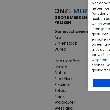
Met cookie
helpen we j
ONZE
MERKEN
functionel
GROTE MERKEN VOOR KLE
hebben oo
PRIJZEN
we de webs
laten je g
Damesschoenen
Herenscho
gebruiken
Ara
Australian
en buiten 
Birkenstock
Birkenstoc
op een an
Durea
Clarks
alles over 
ECCO
ECCO
op 'Oké' o
weigeren
?
Finn Comfort
Finn Comfo
cookies. Wi
FitFlop
Mephisto
geplaatst 
Gabor
Pikolinos
Piedi Nudi
Westland
Pikolinos
Solidus
Think
Waldlaufer
Westland