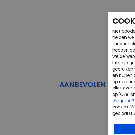
COOKI
Met cookie
helpen we j
functionel
hebben oo
we de webs
laten je g
gebruiken
en buiten 
op een an
AANBEVOLEN
PRODU
alles over 
op 'Oké' o
weigeren
?
cookies. Wi
geplaatst 