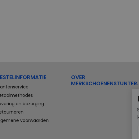
ESTELINFORMATIE
OVER
MERKSCHOENENSTUNTER.
lantenservice
etaalmethodes
evering en bezorging
etourneren
lgemene voorwaarden