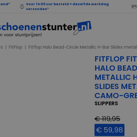
land*
Voor 14:00 uur besteld = dezelfde werkdag
verzonden*
rs
FitFlop
Fitflop Halo Bead-Circle Metallic H-Bar Slides met
FITFLOP FI
HALO BEAD
METALLIC 
SLIDES MET
CAMO-GR
SLIPPERS
€ 119,95
€ 59,98