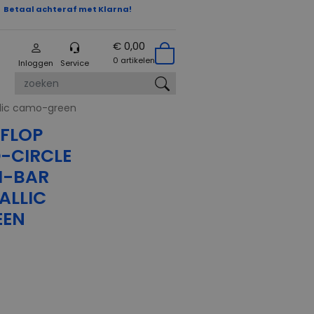
Betaal achteraf met Klarna!
€ 0,00
0 artikelen
Inloggen
Service
allic camo-green
zoeken
TFLOP
-CIRCLE
H-BAR
ALLIC
EEN