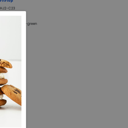
FitFlop
HJ2-C23
205.34.000006
Metallic camo-green
Pu
nee