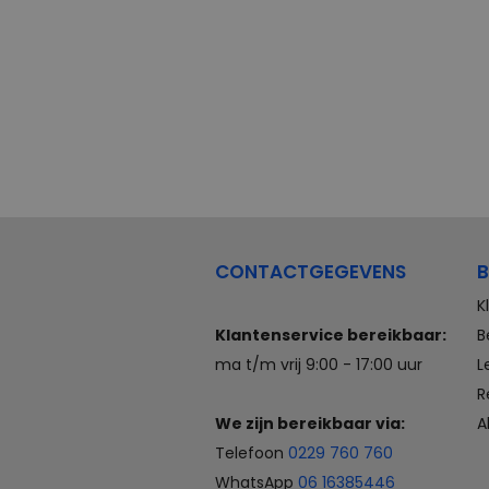
CONTACTGEGEVENS
B
K
Klantenservice bereikbaar:
B
ma t/m vrij 9:00 - 17:00 uur
L
R
We zijn bereikbaar via:
A
Telefoon
0229 760 760
WhatsApp
06 16385446