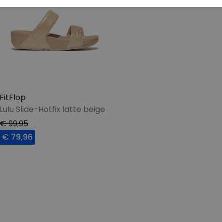
FitFlop
Lulu Slide-Hotfix latte beige
€ 99,95
€ 79,96