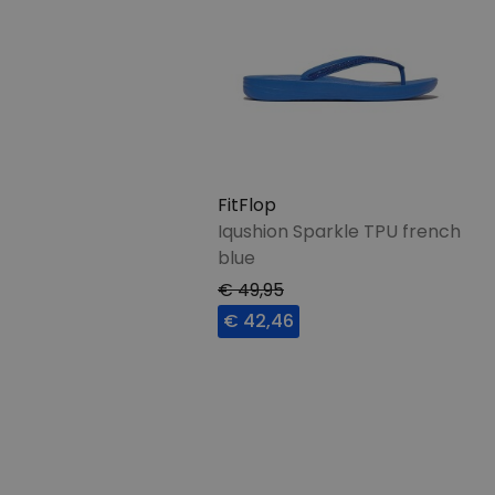
FitFlop
Iqushion Sparkle TPU french
blue
€ 49,95
€ 42,46