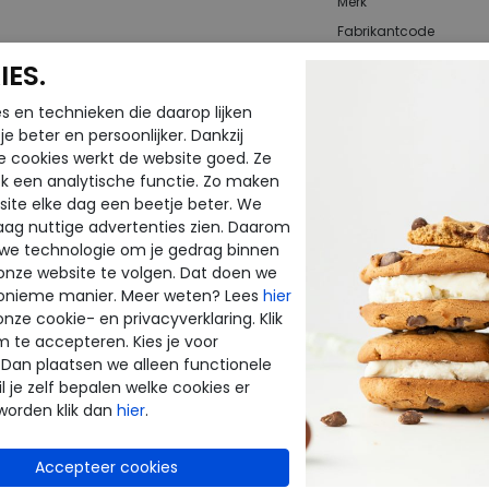
Merk
Fabrikantcode
Bestelcode
ES.
Kleur
s en technieken die daarop lijken
e beter en persoonlijker. Dankzij
Materiaal
e cookies werkt de website goed. Ze
Uitneembaar
k een analytische functie. Zo maken
ite elke dag een beetje beter. We
voetbed
raag nuttige advertenties zien. Daarom
 we technologie om je gedrag binnen
onze website te volgen. Dat doen we
onieme manier. Meer weten? Lees
hier
CTEN
onze cookie- en privacyverklaring. Klik
m te accepteren. Kies je voor
 Dan plaatsen we alleen functionele
l je zelf bepalen welke cookies er
worden klik dan
hier
.