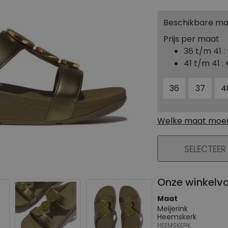
Beschikbare m
Prijs per maat
36 t/m 41 :
41 t/m 41 :
36
37
4
Welke maat moet 
PLAATS IN WIN
SELECTEER
Onze winkelv
Maat
Meijerink
Heemskerk
HEEMSKERK