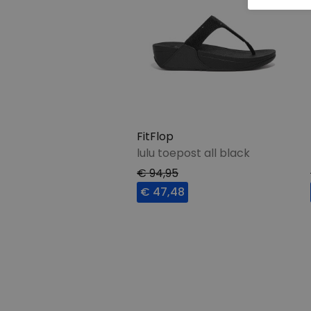
FitFlop
lulu toepost all black
€ 94,95
€ 47,48