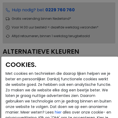
Hulp nodig? bel:
0229 760 760
Gratis verzending binnen Nederland*
Voor 14:00 uur besteld = dezelfde werkdag verzonden*
Altijd retourneren, binnen 1 werkdag terugbetaald
ALTERNATIEVE KLEUREN
COOKIES.
Met cookies en technieken die daarop lijken helpen we je
beter en persoonlijker. Dankzij functionele cookies werkt
de website goed. Ze hebben ook een analytische functie.
Zo maken we de website elke dag een beetje beter. We
Merk
ECCO
laten je graag nuttige advertenties zien. Daarom
Fabrikantcode
43000301118
gebruiken we technologie om je gedrag binnen en buiten
Bestelcode
230.50.000015
onze website te volgen. Dat doen we op een anonieme
manier. Meer weten? Lees
hier
alles over onze cookie- en
Kleur
Rose dust
privacyverklaring. Klik op 'Oké' om te accepteren. Kies je