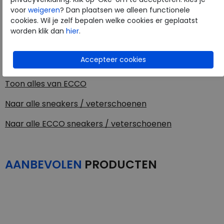
voor
weigeren
? Dan plaatsen we alleen functionele
Materiaal
Leer
cookies. Wil je zelf bepalen welke cookies er geplaatst
worden klik dan
hier
.
Uitneembaar voetbed
ja
ECCO
Toon alles van
ECCO
Naar alle
sneakers / veterschoenen
Naar alle
ECCO sneakers / veterschoenen
AANBEVOLEN
PRODUCTEN