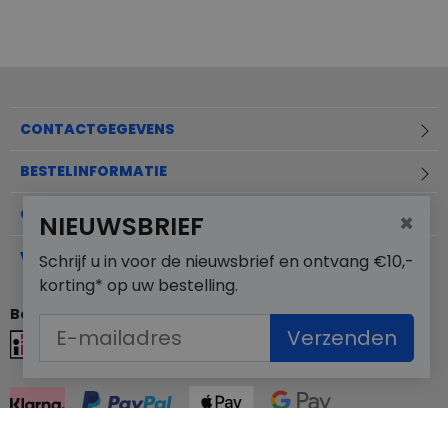
CONTACTGEGEVENS
BESTELINFORMATIE
OVER MERKSCHOENENSTUNTER.NL
×
NIEUWSBRIEF
VEELGESTELDE VRAGEN
Schrijf u in voor de nieuwsbrief en ontvang €10,-
korting* op uw bestelling.
Betaalmogelijkheden
Verzenden