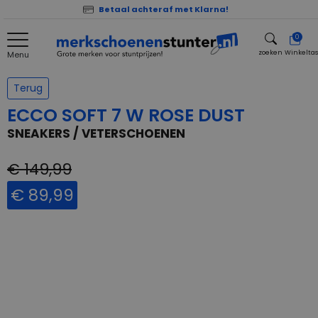
Betaal achteraf met Klarna!
0
zoeken
Winkelta
Menu
zoeken
Terug
ECCO SOFT 7 W ROSE DUST
SNEAKERS / VETERSCHOENEN
€ 149,99
€ 89,99