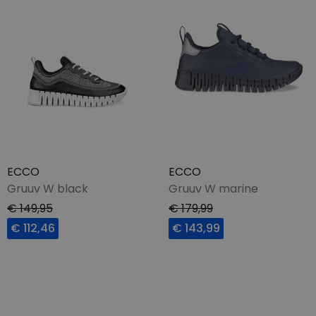
ECCO
ECCO
Gruuv W black
Gruuv W marine
€ 149,95
€ 179,99
€ 112,46
€ 143,99