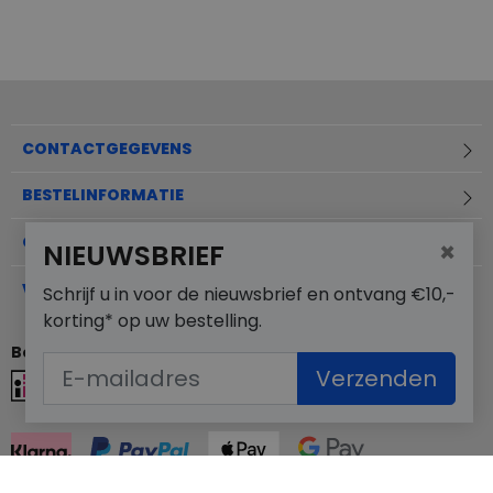
CONTACTGEGEVENS
BESTELINFORMATIE
OVER MERKSCHOENENSTUNTER.NL
×
NIEUWSBRIEF
VEELGESTELDE VRAGEN
Schrijf u in voor de nieuwsbrief en ontvang €10,-
korting* op uw bestelling.
Betaalmogelijkheden
Verzenden