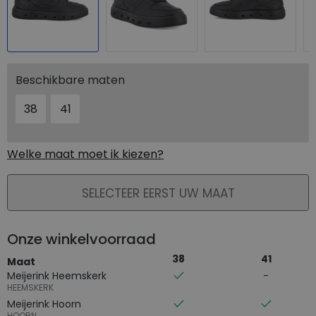
Beschikbare maten
38
41
Welke maat moet ik kiezen?
PLAATS IN WINKELMAND
SELECTEER EERST UW MAAT
Onze winkelvoorraad
38
41
Maat
Meijerink Heemskerk
HEEMSKERK
Meijerink Hoorn
HOORN