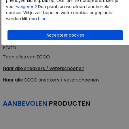
privacyverklaring. Klik op 'Oké' om te accepteren. Kies je
Kleur
Black
voor
weigeren
? Dan plaatsen we alleen functionele
cookies. Wil je zelf bepalen welke cookies er geplaatst
worden klik dan
hier
.
Materiaal
Leer met goretex
Uitneembaar voetbed
ja
ECCO
Toon alles van
ECCO
Naar alle
sneakers / veterschoenen
Naar alle
ECCO sneakers / veterschoenen
AANBEVOLEN
PRODUCTEN