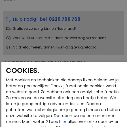
Hulp nodig? bel:
0229 760 760
Gratis verzending binnen Nederland*
Voor 14:00 uur besteld = dezelfde werkdag verzonden*
Altijd retourneren, binnen 1 werkdag terugbetaald
ALTERNATIEVE KLEUREN
COOKIES.
Met cookies en technieken die daarop lijken helpen we je
beter en persoonlijker. Dankzij functionele cookies werkt
de website goed. Ze hebben ook een analytische functie.
Zo maken we de website elke dag een beetje beter. We
laten je graag nuttige advertenties zien. Daarom
Merk
ECCO
gebruiken we technologie om je gedrag binnen en buiten
Fabrikantcode
20971301001
onze website te volgen. Dat doen we op een anonieme
manier. Meer weten? Lees
hier
alles over onze cookie- en
Bestelcode
230.01.000026