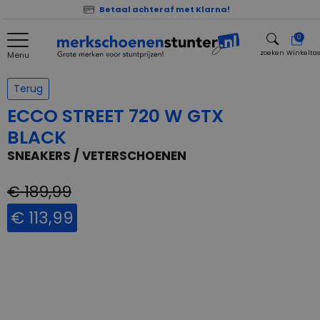
Betaal achteraf met Klarna!
0
zoeken
Winkelta
Menu
zoeken
Terug
ECCO STREET 720 W GTX
BLACK
SNEAKERS / VETERSCHOENEN
€ 189,99
€ 113,99