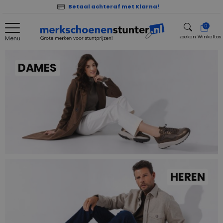
Betaal achteraf met Klarna!
0
zoeken
Winkeltas
Menu
zoeken
DAMES
HEREN