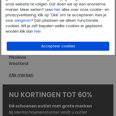
Westland
onze website te volgen. Dat doen we op een anonieme
Wolky
manier. Meer weten? Lees
hier
alles over onze cookie- en
Herenschoenen
privacyverklaring. Klik op 'Oké' om te accepteren. Kies je
Australian
voor
weigeren
? Dan plaatsen we alleen functionele
cookies. Wil je zelf bepalen welke cookies er geplaatst
Birkenstock
worden klik dan
hier
.
Clarks
ECCO
Finn Comfort
Mephisto
Pikolinos
Westland
Alle merken
NU KORTINGEN TOT 60%
Dé schoenen outlet met grote merken
Bij Merkschoenenstunter vindt u outlet