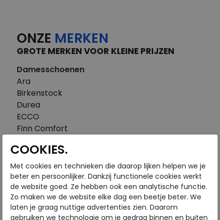
ONZE
MERKEN
GROTE MERKEN VOOR KLEINE PRIJZEN
Damesschoenen
Ara
Birkenstock
Durea
ECCO
Finn Comfort
FitFlop
COOKIES.
Gabor
Piedi Nudi
Met cookies en technieken die daarop lijken helpen we je
Pikolinos
beter en persoonlijker. Dankzij functionele cookies werkt
de website goed. Ze hebben ook een analytische functie.
Solidus
Zo maken we de website elke dag een beetje beter. We
Think
laten je graag nuttige advertenties zien. Daarom
Waldlaufer
gebruiken we technologie om je gedrag binnen en buiten