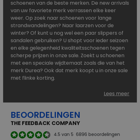
schoenen van de beste merken. De new arrivals
van uw favoriete merk verrassen elke keer
weer. Op zoek naar schoenen voor lange
strandwandelingen? Naar laarzen voor de
winter? Of kunt u nog wel een paar slippers of
sandalen gebruiken? U shopt voor ieder seizoen
en elke gelegenheid kwaliteitsschoenen tegen
scherpe prijzen in onze sale. Zoekt u schoenen
met een speciale wijdtemaat zoals die van het
merk Durea? Ook dat merk koopt u in onze sale
met flinke korting.
Schoenen heeft u nooit genoeg. Goedkope
Lees meer
schoenen, maar dus wel van topmerken,
bestelt u in onze online schoenen outlet. Ons
BEOORDELINGEN
aanbod is zo compleet dat u altijd wel een
passend paar vindt.
THE FEEDBACK COMPANY
Welke schoenmerken vindt u in onze online
4.5
van 5
6896
beoordelingen