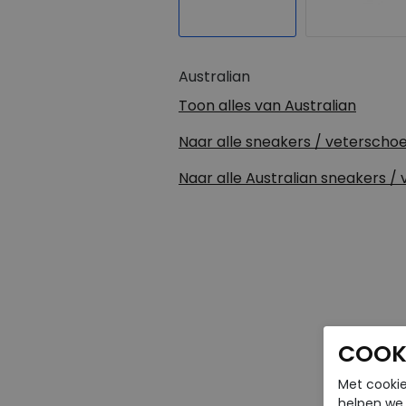
Australian
Toon alles van
Australian
Naar alle
sneakers / veterscho
Naar alle
Australian sneakers /
COOKI
Met cookie
helpen we j