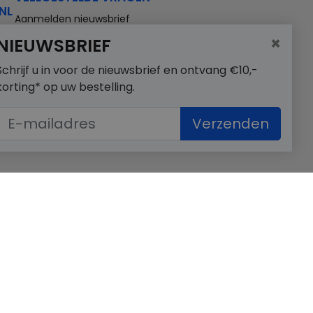
NL
Aanmelden nieuwsbrief
×
NIEUWSBRIEF
Schrijf u in voor de nieuwsbrief en ontvang €10,-
korting* op uw bestelling.
Verzenden