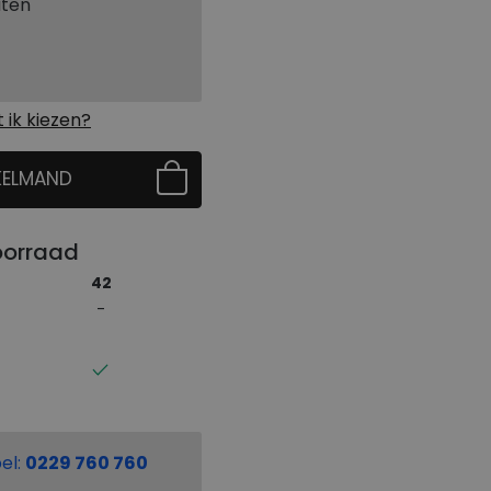
aten
ik kiezen?
KELMAND
 EERST UW MAAT
oorraad
42
el:
0229 760 760