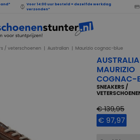
land*
Voor 14:00 uur besteld = dezelfde werkdag
verzonden*
rs / veterschoenen
Australian
Maurizio cognac-blue
AUSTRALI
MAURIZIO
COGNAC-B
SNEAKERS /
VETERSCHOENE
€ 139,95
€ 97,97