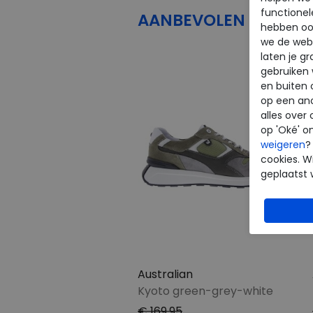
functionel
AANBEVOLEN
PRODU
hebben oo
we de webs
laten je g
gebruiken
en buiten 
op een an
alles over 
op 'Oké' o
weigeren
?
cookies. Wi
geplaatst 
Australian
Kyoto green-grey-white
€ 169,95