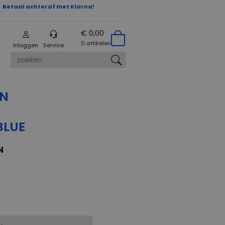
Betaal achteraf met Klarna!
€ 0,00
0 artikelen
Inloggen
Service
zoeken
AN
LUE
N