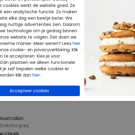
e cookies werkt de website goed. Ze
CTEN
k een analytische functie. Zo maken
ite elke dag een beetje beter. We
raag nuttige advertenties zien. Daarom
 we technologie om je gedrag binnen
onze website te volgen. Dat doen we
onieme manier. Meer weten? Lees
hier
onze cookie- en privacyverklaring. Klik
m te accepteren. Kies je voor
 Dan plaatsen we alleen functionele
l je zelf bepalen welke cookies er
worden klik dan
hier
.
Australian
Dakota grey
€ 179,95