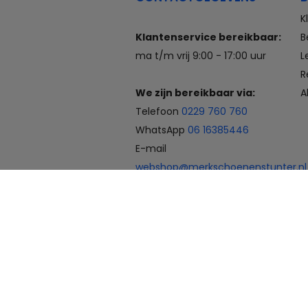
K
Klantenservice bereikbaar:
B
ma t/m vrij 9:00 - 17:00 uur
L
R
We zijn bereikbaar via:
A
Telefoon
0229 760 760
WhatsApp
06 16385446
E-mail
webshop@merkschoenenstunter.nl
Betaalmogelijkheden