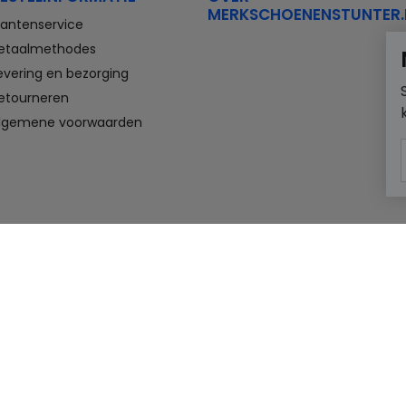
MERKSCHOENENSTUNTER.
lantenservice
etaalmethodes
evering en bezorging
etourneren
lgemene voorwaarden