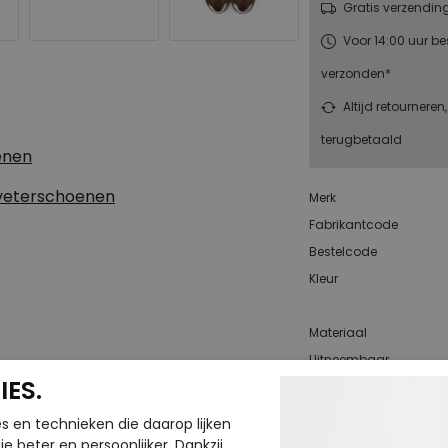
Gratis verzendin
Voor 14:00 uur be
verzonden*
Altijd retourneren
terugbetaald
enen
 veterschoenen
Merk
Fabrikantcode
Bestelcode
Kleur
Materiaal
Uitneembaar
ES.
voetbed
s en technieken die daarop lijken
e beter en persoonlijker. Dankzij