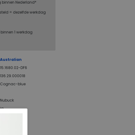
g binnen Nederland*
steld = dezelfde werkdag
, binnen 1 werkdag
Australian
15.1680.02-DF6
136.29.000018
Cognac-blue
Nubuck
ja