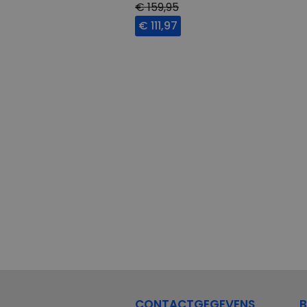
€ 159,95
€ 111,97
CONTACTGEGEVENS
B