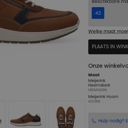
Beschikbare m
42
Welke maat moet 
PLAATS IN WIN
SELECTEER
Onze winkelv
Maat
Meijerink
Heemskerk
HEEMSKERK
Meijerink Hoorn
HOORN
Hulp nodig? b