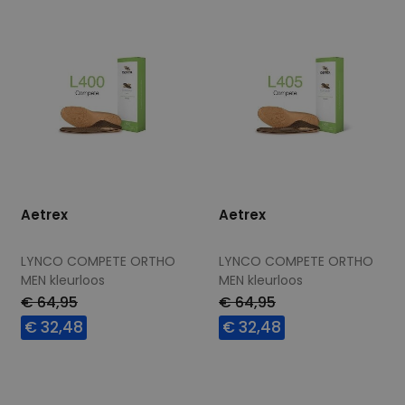
Aetrex
Aetrex
LYNCO COMPETE ORTHO
LYNCO COMPETE ORTHO
MEN kleurloos
MEN kleurloos
€ 64,95
€ 64,95
€ 32,48
€ 32,48
Beschikbare maten
Beschikbare maten
39,5
40,5
44,5
46
39,5
40,5
43
47