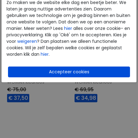
Zo maken we de website elke dag een beetje beter. We
laten je graag nuttige advertenties zien. Daarom
gebruiken we technologie om je gedrag binnen en buiten
onze website te volgen. Dat doen we op een anonieme
manier. Meer weten? Lees
hier
alles over onze cookie- en
privacyverklaring. Klik op 'Oké' om te accepteren. Kies je
voor
weigeren
? Dan plaatsen we alleen functionele
cookies. Wil je zelf bepalen welke cookies er geplaatst
worden klik dan
hier
.
Aetrex
Aetrex
LYNCO MOZAIC SPORT
LYNCO MOZAIC SPORT
WOMAN kleurloos
WOMAN kleurloos
€ 75,00
€ 69,95
€ 37,50
€ 34,98
Beschikbare maten
Beschikbare maten
4
4