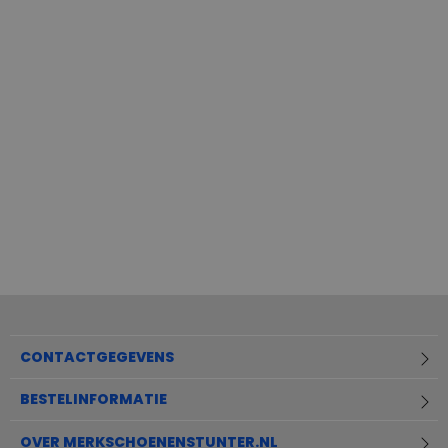
Beschikbare maten
Beschikbare maten
36,5
37,5
38,5
39,5
39,5
42
43
44,5
40,5
41,5
42,5
43,5
46
47
CONTACTGEGEVENS
BESTELINFORMATIE
OVER MERKSCHOENENSTUNTER.NL