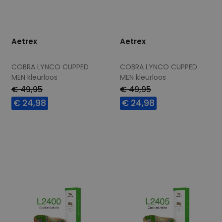
Aetrex
Aetrex
COBRA LYNCO CUPPED
COBRA LYNCO CUPPED
MEN kleurloos
MEN kleurloos
€ 49,95
€ 49,95
€ 24,98
€ 24,98
Beschikbare maten
Beschikbare maten
40,5
42
43
44,5
42
43
46
47
46
47