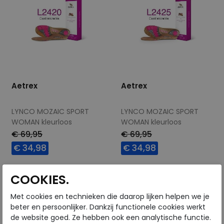
Aetrex
Aetrex
LYNCO MOZAIC SPORT
LYNCO MOZAIC SPORT
WOMAN kleurloos
WOMAN kleurloos
€ 69,95
€ 69,95
€ 34,98
€ 34,98
Beschikbare maten
Beschikbare maten
COOKIES.
37,5
39,5
40,5
42,5
36,5
37,5
39,5
41,5
Met cookies en technieken die daarop lijken helpen we je
42,5
beter en persoonlijker. Dankzij functionele cookies werkt
de website goed. Ze hebben ook een analytische functie.