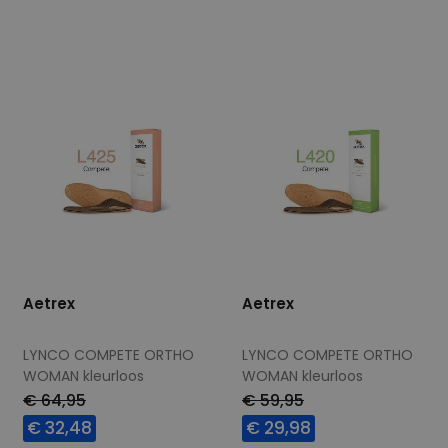
36,5
37,5
41,5
42,5
36,5
37,5
38,5
39,5
43,5
40,5
41,5
42,5
43,5
Aetrex
Aetrex
LYNCO COMPETE ORTHO
LYNCO COMPETE ORTHO
WOMAN kleurloos
WOMAN kleurloos
€ 64,95
€ 59,95
€ 32,48
€ 29,98