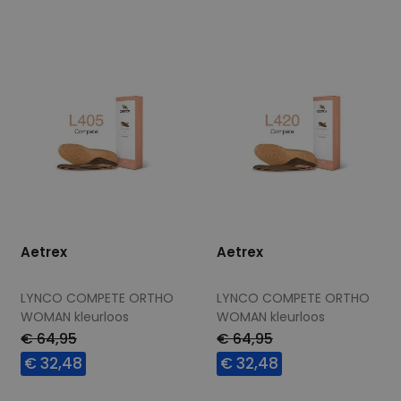
40,5
42
43
44,5
36,5
37,5
40,5
41,5
46
47
43,5
Aetrex
Aetrex
LYNCO COMPETE ORTHO
LYNCO COMPETE ORTHO
WOMAN kleurloos
WOMAN kleurloos
€ 64,95
€ 64,95
€ 32,48
€ 32,48
Beschikbare maten
Beschikbare maten