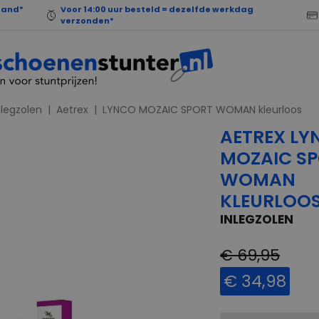
land*
Voor 14:00 uur besteld = dezelfde werkdag
verzonden*
nlegzolen
Aetrex
LYNCO MOZAIC SPORT WOMAN kleurloos
AETREX LY
MOZAIC S
WOMAN
KLEURLOO
INLEGZOLEN
€ 69,95
€ 34,98