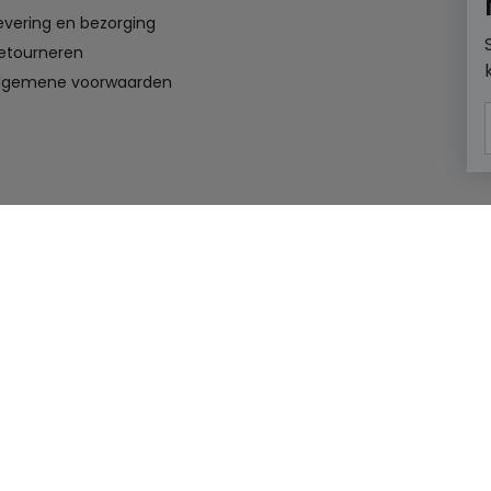
evering en bezorging
etourneren
lgemene voorwaarden