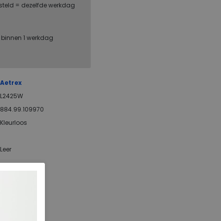
steld = dezelfde werkdag
, binnen 1 werkdag
Aetrex
L2425W
884.99.109970
Kleurloos
Leer