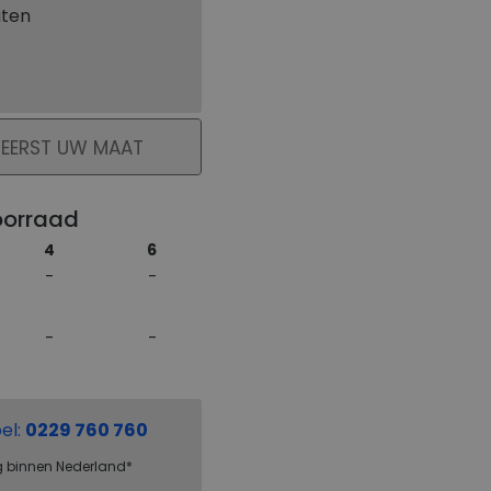
aten
KELMAND
 EERST UW MAAT
oorraad
4
6
el:
0229 760 760
g binnen Nederland*