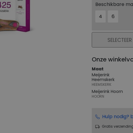
Beschikbare m
4
6
PLAATS IN WIN
SELECTEER
Onze winkelv
Maat
Meijerink
Heemskerk
HEEMSKERK
Meijerink Hoorn
HOORN
Hulp nodig? b
Gratis verzendin