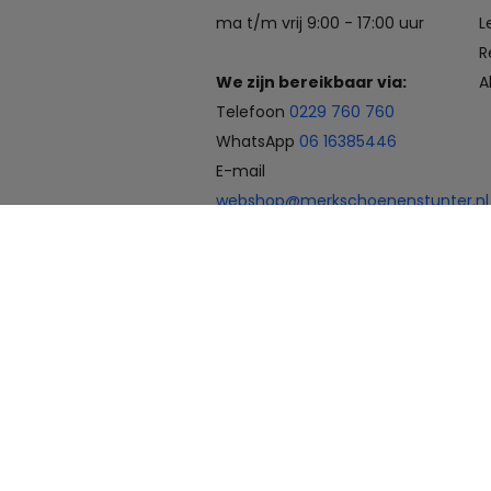
ma t/m vrij 9:00 - 17:00 uur
L
R
We zijn bereikbaar via:
A
Telefoon
0229 760 760
WhatsApp
06 16385446
E-mail
webshop@merkschoenenstunter.nl
Betaalmogelijkheden