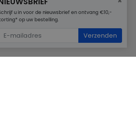
×
NIEUWSBRIEF
Schrijf u in voor de nieuwsbrief en ontvang €10,-
korting* op uw bestelling.
Verzenden