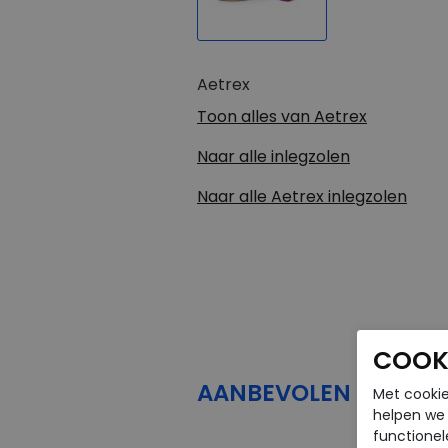
Aetrex
Toon alles van
Aetrex
Naar alle
inlegzolen
Naar alle
Aetrex inlegzolen
COOKI
AANBEVOLEN
PRODU
Met cookie
helpen we j
functionel