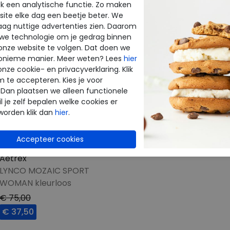
k een analytische functie. Zo maken
ite elke dag een beetje beter. We
raag nuttige advertenties zien. Daarom
 we technologie om je gedrag binnen
onze website te volgen. Dat doen we
onieme manier. Meer weten? Lees
hier
onze cookie- en privacyverklaring. Klik
m te accepteren. Kies je voor
 Dan plaatsen we alleen functionele
l je zelf bepalen welke cookies er
worden klik dan
hier
.
Aetrex
LYNCO MOZAIC SPORT
WOMAN kleurloos
€ 75,00
€ 37,50