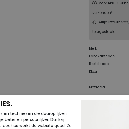
Voor 14:00 uur be
verzonden*
Altijd retourneren
terugbetaald
Merk
Fabrikantcode
Bestelcode
Kleur
Materiaal
ES.
CTEN
s en technieken die daarop lijken
e beter en persoonlijker. Dankzij
e cookies werkt de website goed. Ze