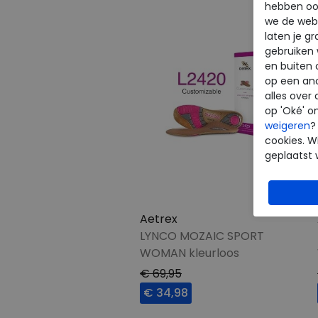
hebben oo
we de webs
laten je g
gebruiken
en buiten 
op een an
alles over 
op 'Oké' o
weigeren
?
cookies. Wi
geplaatst 
Aetrex
LYNCO MOZAIC SPORT
WOMAN kleurloos
€ 69,95
€ 34,98