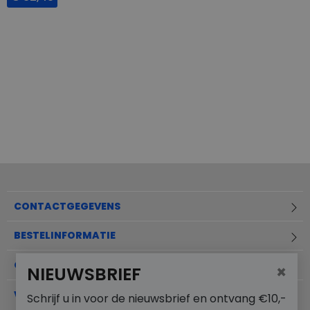
CONTACTGEGEVENS
BESTELINFORMATIE
OVER MERKSCHOENENSTUNTER.NL
×
NIEUWSBRIEF
VEELGESTELDE VRAGEN
Schrijf u in voor de nieuwsbrief en ontvang €10,-