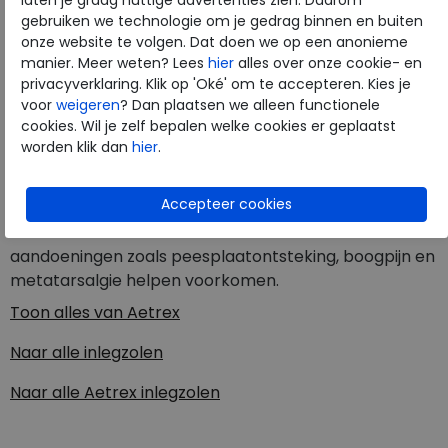
veerkrachtige comfort inlegzolen zorgen voor
gebruiken we technologie om je gedrag binnen en buiten
superieure demping, schokabsorptie en zijn voorzien
onze website te volgen. Dat doen we op een anonieme
manier. Meer weten? Lees
hier
alles over onze cookie- en
van een strategisch geplaatst, gepatenteerd Lynco®-
privacyverklaring. Klik op 'Oké' om te accepteren. Kies je
voetbed van Aetrex.Aetrex Compete Orthotics
voor
weigeren
? Dan plaatsen we alleen functionele
hebben een zachte CopperGuard®-toplaag om
cookies. Wil je zelf bepalen welke cookies er geplaatst
bacteriën, schimmels en geuren te helpen
worden klik dan
hier
.
voorkomen voor een gezonde voetomgeving. Biedt
stabiliteit tijdens het hardlopen en beschermt uw
voeten middels geavanceerde eigenschappen
waarvan klinisch bewezen is dat ze veelvoorkomende
aandoeningen zoals peesplaatontsteking, boogpijn en
metatarsalgie helpen voorkomen.
Toon alles van
Aetrex
Naar alle
inlegzolen
Naar alle
Aetrex inlegzolen