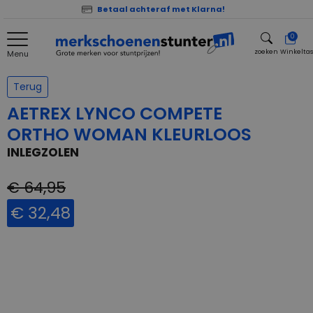
Betaal achteraf met Klarna!
0
zoeken
Winkelta
Menu
zoeken
Terug
AETREX LYNCO COMPETE
ORTHO WOMAN KLEURLOOS
INLEGZOLEN
€ 64,95
€ 32,48