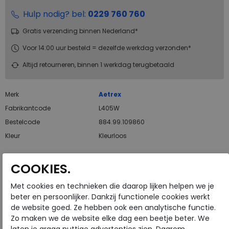
Hulp nodig? bel:
0229 760 760
Gratis verzending binnen Nederland*
Voor 14:00 uur besteld = dezelfde werkdag verzonden*
Altijd retourneren, binnen 1 werkdag terugbetaald
Merk
Aetrex
Fabrikantcode
L405W
Bestelcode
884.99.109860
Kleur
Kleurloos
Materiaal
Kunststof
COOKIES.
Met cookies en technieken die daarop lijken helpen we je
beter en persoonlijker. Dankzij functionele cookies werkt
Aetrex Compete Orthotics zijn ontwikkeld om
de website goed. Ze hebben ook een analytische functie.
blessures te voorkomen en uw conditie en algemene
Zo maken we de website elke dag een beetje beter. We
gezondheid op peil te houden. Deze lichtgewicht,
laten je graag nuttige advertenties zien. Daarom