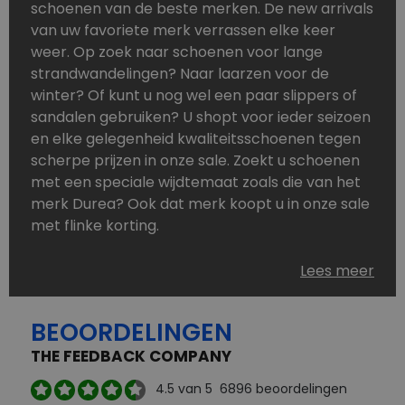
schoenen van de beste merken. De new arrivals
van uw favoriete merk verrassen elke keer
weer. Op zoek naar schoenen voor lange
strandwandelingen? Naar laarzen voor de
winter? Of kunt u nog wel een paar slippers of
sandalen gebruiken? U shopt voor ieder seizoen
en elke gelegenheid kwaliteitsschoenen tegen
scherpe prijzen in onze sale. Zoekt u schoenen
met een speciale wijdtemaat zoals die van het
merk Durea? Ook dat merk koopt u in onze sale
met flinke korting.
Schoenen heeft u nooit genoeg. Goedkope
Lees meer
schoenen, maar dus wel van topmerken,
bestelt u in onze online schoenen outlet. Ons
BEOORDELINGEN
aanbod is zo compleet dat u altijd wel een
passend paar vindt.
THE FEEDBACK COMPANY
Welke schoenmerken vindt u in onze online
4.5
van 5
6896
beoordelingen