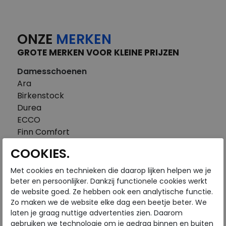
ONZE
MERKEN
GROTE MERKEN VOOR KLEINE PRIJZEN
Damesschoenen
Ara
Birkenstock
Durea
ECCO
Finn Comfort
FitFlop
COOKIES.
Gabor
Piedi Nudi
Met cookies en technieken die daarop lijken helpen we je
Pikolinos
beter en persoonlijker. Dankzij functionele cookies werkt
de website goed. Ze hebben ook een analytische functie.
Solidus
Zo maken we de website elke dag een beetje beter. We
Think
laten je graag nuttige advertenties zien. Daarom
Waldlaufer
gebruiken we technologie om je gedrag binnen en buiten