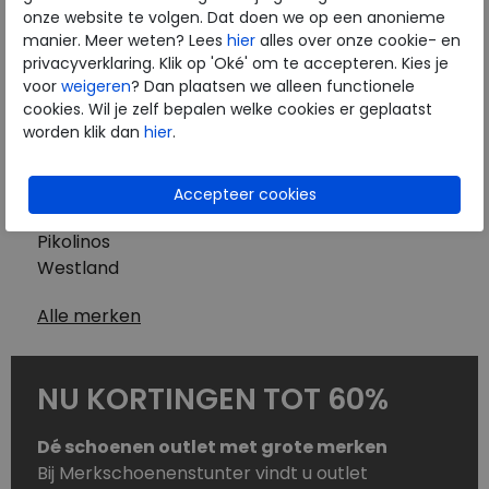
Westland
onze website te volgen. Dat doen we op een anonieme
Wolky
manier. Meer weten? Lees
hier
alles over onze cookie- en
Herenschoenen
privacyverklaring. Klik op 'Oké' om te accepteren. Kies je
Australian
voor
weigeren
? Dan plaatsen we alleen functionele
cookies. Wil je zelf bepalen welke cookies er geplaatst
Birkenstock
worden klik dan
hier
.
Clarks
ECCO
Finn Comfort
Mephisto
Pikolinos
Westland
Alle merken
NU KORTINGEN TOT 60%
Dé schoenen outlet met grote merken
Bij Merkschoenenstunter vindt u outlet