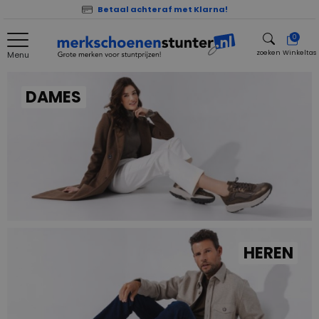
Betaal achteraf met Klarna!
0
zoeken
Winkeltas
Menu
zoeken
DAMES
HEREN