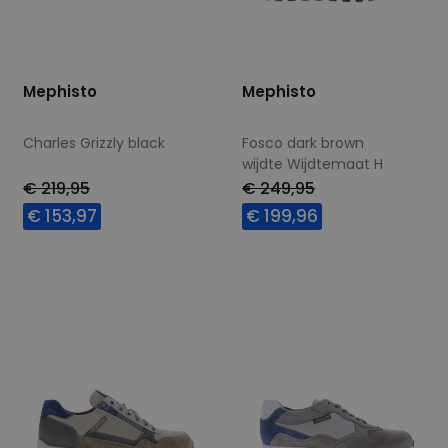
Mephisto
Mephisto
Charles Grizzly black
Fosco dark brown
wijdte Wijdtemaat H
€ 219,95
€ 249,95
€ 153,97
€ 199,96
Beschikbare maten
Beschikbare maten
8,5
9
9+
10
11