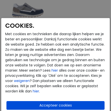
COOKIES.
Met cookies en technieken die daarop lijken helpen we je
Mephisto
beter en persoonlijker. Dankzij functionele cookies werkt
de website goed. Ze hebben ook een analytische functie.
Zo maken we de website elke dag een beetje beter. We
Bradley deep blue
laten je graag nuttige advertenties zien. Daarom
gebruiken we technologie om je gedrag binnen en buiten
€ 214,95
onze website te volgen. Dat doen we op een anonieme
€ 128,97
manier. Meer weten? Lees
hier
alles over onze cookie- en
privacyverklaring. Klik op 'Oké' om te accepteren. Kies je
Beschikbare maten
voor
weigeren
? Dan plaatsen we alleen functionele
cookies. Wil je zelf bepalen welke cookies er geplaatst
7,5
8
worden klik dan
hier
.
Bij Merkschoenenstunter is het altijd sale. We bieden de
mooiste merken aan voor stuntprijzen. Zo ook Mephisto, een
herkenbaar en modieus Frans merk dat al jaren stijlvolle
schoenen op de markt brengt. Neem gerust een kijkje in ons