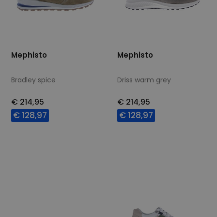
Mephisto
Mephisto
Bradley spice
Driss warm grey
€ 214,95
€ 214,95
€ 128,97
€ 128,97
Beschikbare maten
Beschikbare maten
7
7,5
8
10
10,5