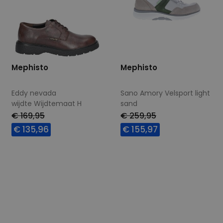
Mephisto
Mephisto
Eddy nevada
Sano Amory Velsport light
wijdte Wijdtemaat H
sand
€ 169,95
€ 259,95
€ 135,96
€ 155,97
Beschikbare maten
Beschikbare maten
7,5
9
10,5
11
7
8
10,5