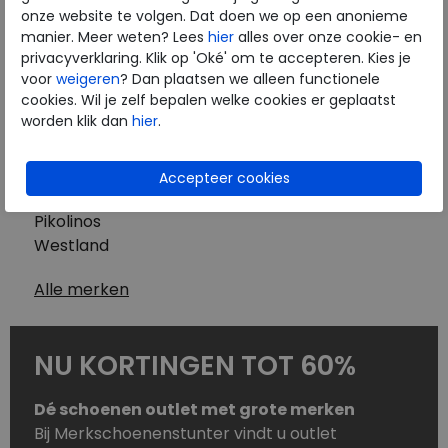
Westland
onze website te volgen. Dat doen we op een anonieme
Wolky
manier. Meer weten? Lees
hier
alles over onze cookie- en
Herenschoenen
privacyverklaring. Klik op 'Oké' om te accepteren. Kies je
Australian
voor
weigeren
? Dan plaatsen we alleen functionele
cookies. Wil je zelf bepalen welke cookies er geplaatst
Birkenstock
worden klik dan
hier
.
Clarks
ECCO
Finn Comfort
Mephisto
Pikolinos
Westland
Alle merken
NU KORTINGEN TOT 60%
Dé schoenen outlet met grote merken
Bij Merkschoenenstunter vindt u outlet