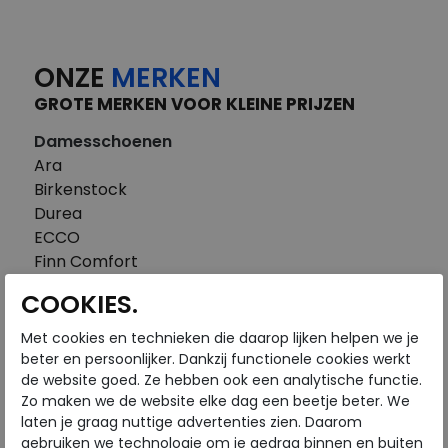
ONZE
MERKEN
GROTE MERKEN VOOR KLEINE PRIJZEN
Damesschoenen
Ara
Birkenstock
Durea
ECCO
Finn Comfort
FitFlop
COOKIES.
Gabor
Piedi Nudi
Met cookies en technieken die daarop lijken helpen we je
Pikolinos
beter en persoonlijker. Dankzij functionele cookies werkt
de website goed. Ze hebben ook een analytische functie.
Solidus
Zo maken we de website elke dag een beetje beter. We
Think
laten je graag nuttige advertenties zien. Daarom
Waldlaufer
gebruiken we technologie om je gedrag binnen en buiten