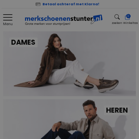
Betaal achteraf met Klarna!
0
zoeken
Winkeltas
Menu
zoeken
DAMES
HEREN