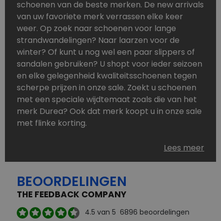
schoenen van de beste merken. De new arrivals
van uw favoriete merk verrassen elke keer
weer. Op zoek naar schoenen voor lange
strandwandelingen? Naar laarzen voor de
winter? Of kunt u nog wel een paar slippers of
sandalen gebruiken? U shopt voor ieder seizoen
en elke gelegenheid kwaliteitsschoenen tegen
scherpe prijzen in onze sale. Zoekt u schoenen
met een speciale wijdtemaat zoals die van het
merk Durea? Ook dat merk koopt u in onze sale
met flinke korting.
Schoenen heeft u nooit genoeg. Goedkope
Lees meer
schoenen, maar dus wel van topmerken,
bestelt u in onze online schoenen outlet. Ons
BEOORDELINGEN
aanbod is zo compleet dat u altijd wel een
passend paar vindt.
THE FEEDBACK COMPANY
Welke schoenmerken vindt u in onze online
4.5
van 5
6896
beoordelingen