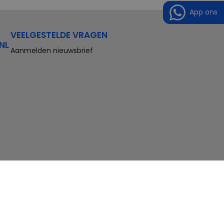
App ons
VEELGESTELDE VRAGEN
NL
Aanmelden nieuwsbrief