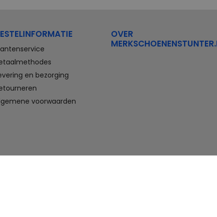
Stretchwalker Floris van Bommel
FitFlop
Think Waldlaufer Durea
Wolky
ESTELINFORMATIE
OVER
Compleet aanbod outlet
MERKSCHOENENSTUNTER.
schoenen
lantenservice
etaalmethodes
Veterschoenen, sneakers,
evering en bezorging
slippers, sandalen, instappers,
etourneren
boots en nette schoenen voor
heren. En laarzen, enkellaarzen,
lgemene voorwaarden
sandalen, instappers en hakken
voor dames. Onder andere deze
schoenen bestelt u met flinke
korting in de schoenen outlet
van Merkschoenenstunter.
Goedkope schoenen kopen,
maar wel van topmerken doet u
hier. U vindt altijd wel een paar
geschikte schoenen die passen