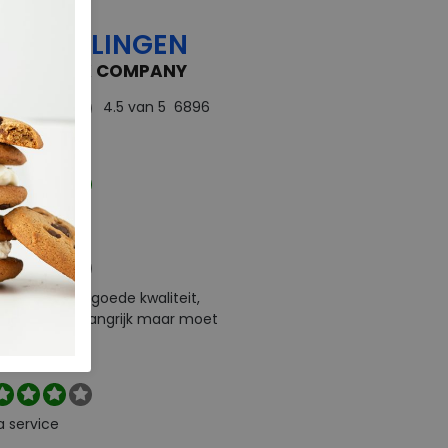
OORDELINGEN
 FEEDBACK COMPANY
4.5
van 5
6896
rdelingen
ect
e levering en goede kwaliteit,
urneren is belangrijk maar moet
l zelf betalen
a service