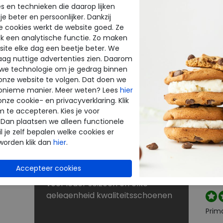
s en technieken die daarop lijken
e beter en persoonlijker. Dankzij
BE
NU KORTINGEN TOT 60%
e cookies werkt de website goed. Ze
INE
THE
k een analytische functie. Zo maken
Dé schoenen outlet met grote
ite elke dag een beetje beter. We
merken
raag nuttige advertenties zien. Daarom
enen
Bij Merkschoenenstunter vindt u
beoo
 we technologie om je gedrag binnen
outlet schoenen van de beste
onze website te volgen. Dat doen we
k
merken. De new arrivals van uw
onieme manier. Meer weten? Lees
hier
favoriete merk verrassen elke
onze cookie- en privacyverklaring. Klik
Perf
keer weer. Op zoek naar
m te accepteren. Kies je voor
 Dan plaatsen we alleen functionele
rt
schoenen voor lange
l je zelf bepalen welke cookies er
strandwandelingen? Naar
worden klik dan
hier
.
laarzen voor de winter? Of kunt u
Snell
nog wel een paar slippers of
reto
je wi
sandalen gebruiken? U shopt
voor ieder seizoen en elke
gelegenheid kwaliteitsschoenen
tegen scherpe prijzen in onze
Prim
sale. Zoekt u schoenen met een