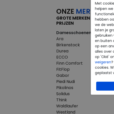
Met cookie
helpen we j
ONZE
MERKEN
functionel
GROTE MERKEN VOOR KLE
hebben oo
PRIJZEN
we de webs
laten je g
Damesschoenen
Herenscho
gebruiken
Ara
Australian
en buiten 
Birkenstock
Birkenstoc
op een an
Durea
Clarks
alles over 
ECCO
ECCO
op 'Oké' o
weigeren
?
Finn Comfort
Finn Comfo
cookies. Wi
FitFlop
Mephisto
geplaatst 
Gabor
Pikolinos
Piedi Nudi
Westland
Pikolinos
Solidus
Think
Waldlaufer
Westland