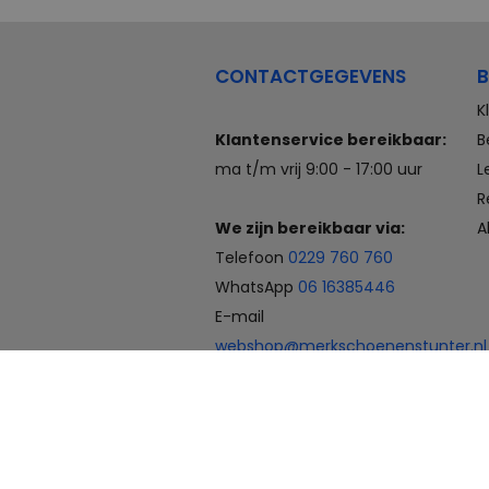
CONTACTGEGEVENS
B
K
Klantenservice bereikbaar:
B
ma t/m vrij 9:00 - 17:00 uur
L
R
We zijn bereikbaar via:
A
Telefoon
0229 760 760
WhatsApp
06 16385446
E-mail
webshop@merkschoenenstunter.nl
Betaalmogelijkheden