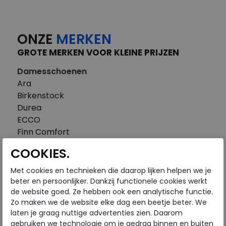
ONZE
MERKEN
GROTE MERKEN VOOR KLEINE PRIJZEN
Damesschoenen
Ara
Birkenstock
Durea
ECCO
Finn Comfort
FitFlop
COOKIES.
Gabor
Piedi Nudi
Met cookies en technieken die daarop lijken helpen we je
Pikolinos
beter en persoonlijker. Dankzij functionele cookies werkt
de website goed. Ze hebben ook een analytische functie.
Solidus
Zo maken we de website elke dag een beetje beter. We
Think
laten je graag nuttige advertenties zien. Daarom
Waldlaufer
gebruiken we technologie om je gedrag binnen en buiten