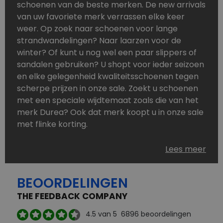
schoenen van de beste merken. De new arrivals
van uw favoriete merk verrassen elke keer
weer. Op zoek naar schoenen voor lange
strandwandelingen? Naar laarzen voor de
winter? Of kunt u nog wel een paar slippers of
sandalen gebruiken? U shopt voor ieder seizoen
en elke gelegenheid kwaliteitsschoenen tegen
scherpe prijzen in onze sale. Zoekt u schoenen
met een speciale wijdtemaat zoals die van het
merk Durea? Ook dat merk koopt u in onze sale
met flinke korting.
Schoenen heeft u nooit genoeg. Goedkope
Lees meer
schoenen, maar dus wel van topmerken,
bestelt u in onze online schoenen outlet. Ons
BEOORDELINGEN
aanbod is zo compleet dat u altijd wel een
passend paar vindt.
THE FEEDBACK COMPANY
Welke schoenmerken vindt u in onze online
4.5
van 5
6896
beoordelingen