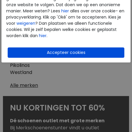
Westland
onze website te volgen. Dat doen we op een anonieme
Wolky
manier. Meer weten? Lees
hier
alles over onze cookie- en
Herenschoenen
privacyverklaring. Klik op 'Oké' om te accepteren. Kies je
Australian
voor
weigeren
? Dan plaatsen we alleen functionele
cookies. Wil je zelf bepalen welke cookies er geplaatst
Birkenstock
worden klik dan
hier
.
Clarks
ECCO
Finn Comfort
Mephisto
Pikolinos
Westland
Alle merken
NU KORTINGEN TOT 60%
Dé schoenen outlet met grote merken
Bij Merkschoenenstunter vindt u outlet