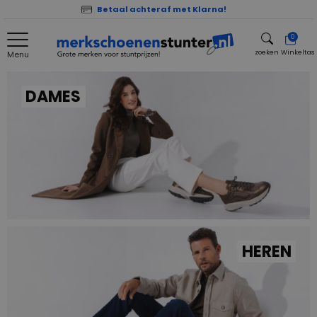
Betaal achteraf met Klarna!
0
zoeken
Winkeltas
Menu
zoeken
DAMES
HEREN