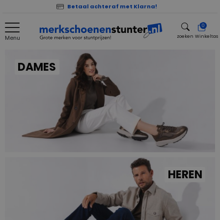
Betaal achteraf met Klarna!
0
zoeken
Winkeltas
Menu
zoeken
DAMES
HEREN