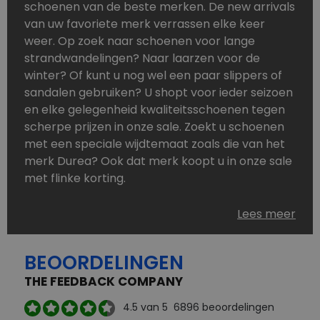
schoenen van de beste merken. De new arrivals
van uw favoriete merk verrassen elke keer
weer. Op zoek naar schoenen voor lange
strandwandelingen? Naar laarzen voor de
winter? Of kunt u nog wel een paar slippers of
sandalen gebruiken? U shopt voor ieder seizoen
en elke gelegenheid kwaliteitsschoenen tegen
scherpe prijzen in onze sale. Zoekt u schoenen
met een speciale wijdtemaat zoals die van het
merk Durea? Ook dat merk koopt u in onze sale
met flinke korting.
Schoenen heeft u nooit genoeg. Goedkope
Lees meer
schoenen, maar dus wel van topmerken,
bestelt u in onze online schoenen outlet. Ons
BEOORDELINGEN
aanbod is zo compleet dat u altijd wel een
passend paar vindt.
THE FEEDBACK COMPANY
Welke schoenmerken vindt u in onze online
4.5
van 5
6896
beoordelingen