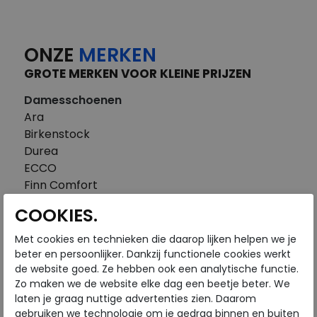
ONZE
MERKEN
GROTE MERKEN VOOR KLEINE PRIJZEN
Damesschoenen
Ara
Birkenstock
Durea
ECCO
Finn Comfort
FitFlop
COOKIES.
Gabor
Piedi Nudi
Met cookies en technieken die daarop lijken helpen we je
Pikolinos
beter en persoonlijker. Dankzij functionele cookies werkt
de website goed. Ze hebben ook een analytische functie.
Solidus
Zo maken we de website elke dag een beetje beter. We
Think
laten je graag nuttige advertenties zien. Daarom
Waldlaufer
gebruiken we technologie om je gedrag binnen en buiten