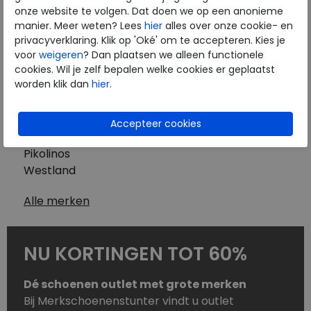
Westland
onze website te volgen. Dat doen we op een anonieme
Wolky
manier. Meer weten? Lees
hier
alles over onze cookie- en
Herenschoenen
privacyverklaring. Klik op 'Oké' om te accepteren. Kies je
Australian
voor
weigeren
? Dan plaatsen we alleen functionele
cookies. Wil je zelf bepalen welke cookies er geplaatst
Birkenstock
worden klik dan
hier
.
Clarks
ECCO
Finn Comfort
Mephisto
Pikolinos
Westland
Alle merken
NU KORTINGEN TOT 60%
Dé schoenen outlet met grote merken
Bij Merkschoenenstunter vindt u outlet