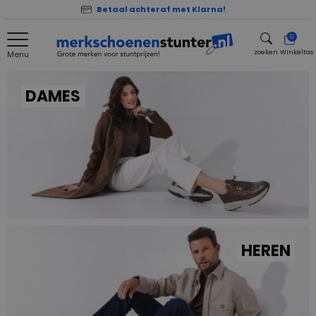
Betaal achteraf met Klarna!
0
zoeken
Winkeltas
Menu
zoeken
DAMES
HEREN