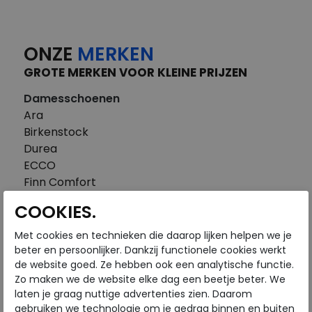
ONZE
MERKEN
GROTE MERKEN VOOR KLEINE PRIJZEN
Damesschoenen
Ara
Birkenstock
Durea
ECCO
Finn Comfort
FitFlop
COOKIES.
Gabor
Piedi Nudi
Met cookies en technieken die daarop lijken helpen we je
Pikolinos
beter en persoonlijker. Dankzij functionele cookies werkt
de website goed. Ze hebben ook een analytische functie.
Solidus
Zo maken we de website elke dag een beetje beter. We
Think
laten je graag nuttige advertenties zien. Daarom
Waldlaufer
gebruiken we technologie om je gedrag binnen en buiten