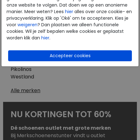
Westland
onze website te volgen. Dat doen we op een anonieme
Wolky
manier. Meer weten? Lees
hier
alles over onze cookie- en
Herenschoenen
privacyverklaring. Klik op 'Oké' om te accepteren. Kies je
Australian
voor
weigeren
? Dan plaatsen we alleen functionele
cookies. Wil je zelf bepalen welke cookies er geplaatst
Birkenstock
worden klik dan
hier
.
Clarks
ECCO
Finn Comfort
Mephisto
Pikolinos
Westland
Alle merken
NU KORTINGEN TOT 60%
Dé schoenen outlet met grote merken
Bij Merkschoenenstunter vindt u outlet