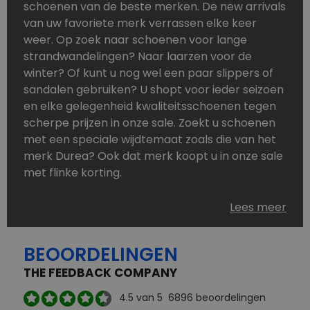
schoenen van de beste merken. De new arrivals
van uw favoriete merk verrassen elke keer
weer. Op zoek naar schoenen voor lange
strandwandelingen? Naar laarzen voor de
winter? Of kunt u nog wel een paar slippers of
sandalen gebruiken? U shopt voor ieder seizoen
en elke gelegenheid kwaliteitsschoenen tegen
scherpe prijzen in onze sale. Zoekt u schoenen
met een speciale wijdtemaat zoals die van het
merk Durea? Ook dat merk koopt u in onze sale
met flinke korting.
Schoenen heeft u nooit genoeg. Goedkope
Lees meer
schoenen, maar dus wel van topmerken,
bestelt u in onze online schoenen outlet. Ons
BEOORDELINGEN
aanbod is zo compleet dat u altijd wel een
passend paar vindt.
THE FEEDBACK COMPANY
Welke schoenmerken vindt u in onze online
4.5
van 5
6896
beoordelingen