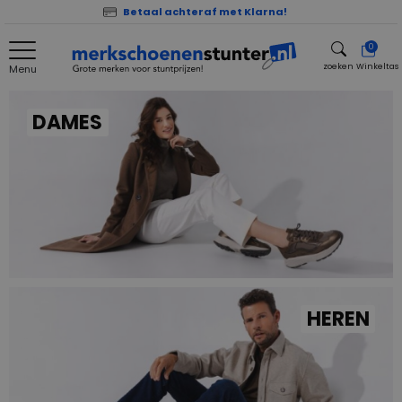
Betaal achteraf met Klarna!
0
zoeken
Winkeltas
Menu
zoeken
DAMES
HEREN