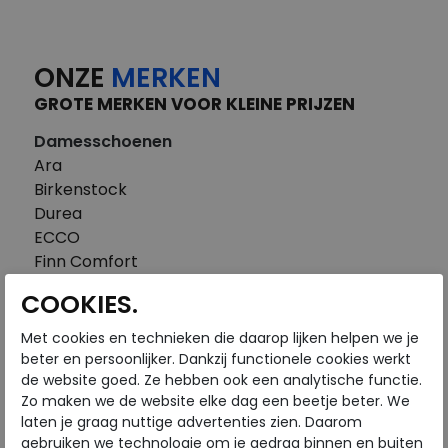
ONZE
MERKEN
GROTE MERKEN VOOR KLEINE PRIJZEN
Damesschoenen
Ara
Birkenstock
Durea
ECCO
Finn Comfort
FitFlop
COOKIES.
Gabor
Piedi Nudi
Met cookies en technieken die daarop lijken helpen we je
Pikolinos
beter en persoonlijker. Dankzij functionele cookies werkt
de website goed. Ze hebben ook een analytische functie.
Solidus
Zo maken we de website elke dag een beetje beter. We
Think
laten je graag nuttige advertenties zien. Daarom
Waldlaufer
gebruiken we technologie om je gedrag binnen en buiten