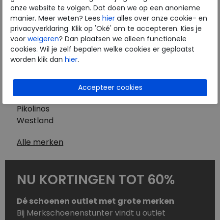
Westland
onze website te volgen. Dat doen we op een anonieme
Wolky
manier. Meer weten? Lees
hier
alles over onze cookie- en
Herenschoenen
privacyverklaring. Klik op 'Oké' om te accepteren. Kies je
Australian
voor
weigeren
? Dan plaatsen we alleen functionele
cookies. Wil je zelf bepalen welke cookies er geplaatst
Birkenstock
worden klik dan
hier
.
Clarks
ECCO
Finn Comfort
Mephisto
Pikolinos
Westland
Alle merken
NU KORTINGEN TOT 60%
Dé schoenen outlet met grote merken
Bij Merkschoenenstunter vindt u outlet