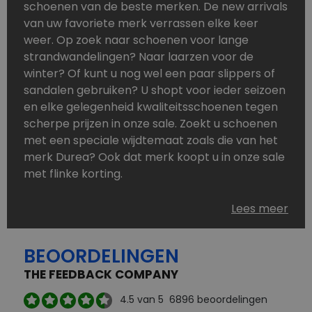
schoenen van de beste merken. De new arrivals
van uw favoriete merk verrassen elke keer
weer. Op zoek naar schoenen voor lange
strandwandelingen? Naar laarzen voor de
winter? Of kunt u nog wel een paar slippers of
sandalen gebruiken? U shopt voor ieder seizoen
en elke gelegenheid kwaliteitsschoenen tegen
scherpe prijzen in onze sale. Zoekt u schoenen
met een speciale wijdtemaat zoals die van het
merk Durea? Ook dat merk koopt u in onze sale
met flinke korting.
Schoenen heeft u nooit genoeg. Goedkope
Lees meer
schoenen, maar dus wel van topmerken,
bestelt u in onze online schoenen outlet. Ons
BEOORDELINGEN
aanbod is zo compleet dat u altijd wel een
passend paar vindt.
THE FEEDBACK COMPANY
Welke schoenmerken vindt u in onze online
4.5
van 5
6896
beoordelingen