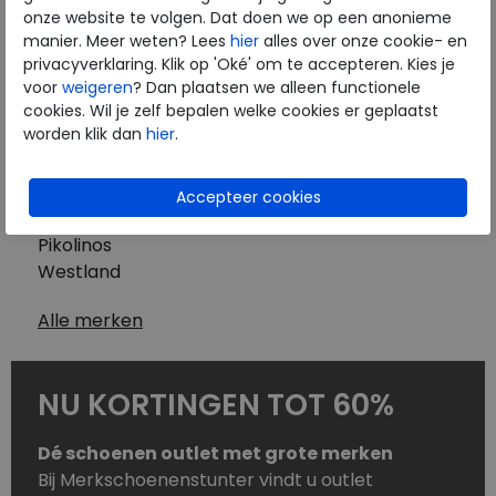
Westland
onze website te volgen. Dat doen we op een anonieme
Wolky
manier. Meer weten? Lees
hier
alles over onze cookie- en
Herenschoenen
privacyverklaring. Klik op 'Oké' om te accepteren. Kies je
Australian
voor
weigeren
? Dan plaatsen we alleen functionele
cookies. Wil je zelf bepalen welke cookies er geplaatst
Birkenstock
worden klik dan
hier
.
Clarks
ECCO
Finn Comfort
Mephisto
Pikolinos
Westland
Alle merken
NU KORTINGEN TOT 60%
Dé schoenen outlet met grote merken
Bij Merkschoenenstunter vindt u outlet