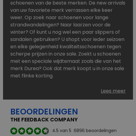
schoenen van de beste merken. De new arrivals
van uw favoriete merk verrassen elke keer
weer. Op zoek naar schoenen voor lange
strandwandelingen? Naar laarzen voor de
winter? Of kunt u nog wel een paar slippers of
sandalen gebruiken? U shopt voor ieder seizoen
en elke gelegenheid kwaliteitsschoenen tegen
scherpe prijzen in onze sale. Zoekt u schoenen
met een speciale wijdtemaat zoals die van het
merk Durea? Ook dat merk koopt u in onze sale
met flinke korting.
Schoenen heeft u nooit genoeg. Goedkope
Lees meer
schoenen, maar dus wel van topmerken,
bestelt u in onze online schoenen outlet. Ons
BEOORDELINGEN
aanbod is zo compleet dat u altijd wel een
passend paar vindt.
THE FEEDBACK COMPANY
Welke schoenmerken vindt u in onze online
4.5
van 5
6896
beoordelingen