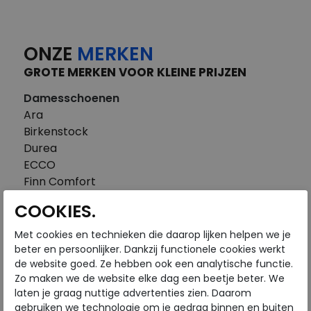
ONZE
MERKEN
GROTE MERKEN VOOR KLEINE PRIJZEN
Damesschoenen
Ara
Birkenstock
Durea
ECCO
Finn Comfort
FitFlop
COOKIES.
Gabor
Piedi Nudi
Met cookies en technieken die daarop lijken helpen we je
Pikolinos
beter en persoonlijker. Dankzij functionele cookies werkt
de website goed. Ze hebben ook een analytische functie.
Solidus
Zo maken we de website elke dag een beetje beter. We
Think
laten je graag nuttige advertenties zien. Daarom
Waldlaufer
gebruiken we technologie om je gedrag binnen en buiten