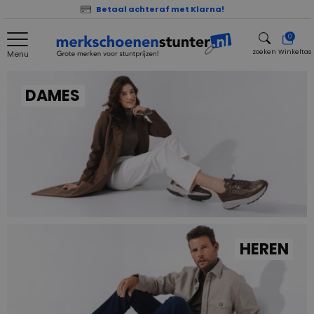
Betaal achteraf met Klarna!
0
zoeken
Winkeltas
Menu
zoeken
DAMES
HEREN