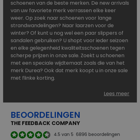
schoenen van de beste merken. De new arrivals
van uw favoriete merk verrassen elke keer
weer. Op zoek naar schoenen voor lange
strandwandelingen? Naar laarzen voor de
winter? Of kunt u nog wel een paar slippers of
sandalen gebruiken? U shopt voor ieder seizoen
en elke gelegenheid kwaliteitsschoenen tegen
scherpe prijzen in onze sale. Zoekt u schoenen
met een speciale wijdtemaat zoals die van het
merk Durea? Ook dat merk koopt u in onze sale
met flinke korting.
Schoenen heeft u nooit genoeg. Goedkope
Lees meer
schoenen, maar dus wel van topmerken,
bestelt u in onze online schoenen outlet. Ons
BEOORDELINGEN
aanbod is zo compleet dat u altijd wel een
passend paar vindt.
THE FEEDBACK COMPANY
Welke schoenmerken vindt u in onze online
4.5
van 5
6896
beoordelingen