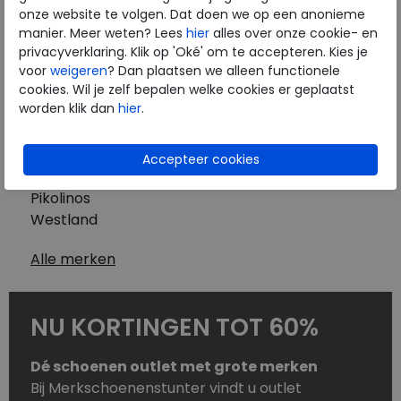
Westland
onze website te volgen. Dat doen we op een anonieme
Wolky
manier. Meer weten? Lees
hier
alles over onze cookie- en
Herenschoenen
privacyverklaring. Klik op 'Oké' om te accepteren. Kies je
Australian
voor
weigeren
? Dan plaatsen we alleen functionele
cookies. Wil je zelf bepalen welke cookies er geplaatst
Birkenstock
worden klik dan
hier
.
Clarks
ECCO
Finn Comfort
Mephisto
Pikolinos
Westland
Alle merken
NU KORTINGEN TOT 60%
Dé schoenen outlet met grote merken
Bij Merkschoenenstunter vindt u outlet