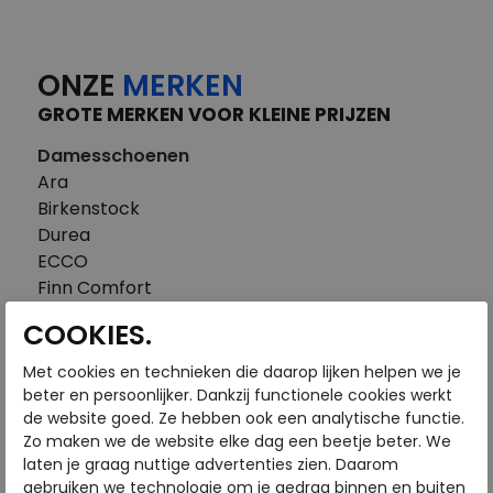
ONZE
MERKEN
GROTE MERKEN VOOR KLEINE PRIJZEN
Damesschoenen
Ara
Birkenstock
Durea
ECCO
Finn Comfort
FitFlop
COOKIES.
Gabor
Piedi Nudi
Met cookies en technieken die daarop lijken helpen we je
Pikolinos
beter en persoonlijker. Dankzij functionele cookies werkt
de website goed. Ze hebben ook een analytische functie.
Solidus
Zo maken we de website elke dag een beetje beter. We
Think
laten je graag nuttige advertenties zien. Daarom
Waldlaufer
gebruiken we technologie om je gedrag binnen en buiten