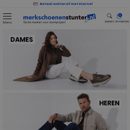
Betaal achteraf met Klarna!
0
zoeken
Winkeltas
Menu
zoeken
DAMES
HEREN