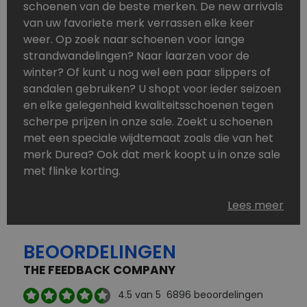
schoenen van de beste merken. De new arrivals
van uw favoriete merk verrassen elke keer
weer. Op zoek naar schoenen voor lange
strandwandelingen? Naar laarzen voor de
winter? Of kunt u nog wel een paar slippers of
sandalen gebruiken? U shopt voor ieder seizoen
en elke gelegenheid kwaliteitsschoenen tegen
scherpe prijzen in onze sale. Zoekt u schoenen
met een speciale wijdtemaat zoals die van het
merk Durea? Ook dat merk koopt u in onze sale
met flinke korting.
Schoenen heeft u nooit genoeg. Goedkope
Lees meer
schoenen, maar dus wel van topmerken,
bestelt u in onze online schoenen outlet. Ons
BEOORDELINGEN
aanbod is zo compleet dat u altijd wel een
passend paar vindt.
THE FEEDBACK COMPANY
Welke schoenmerken vindt u in onze online
4.5
van 5
6896
beoordelingen