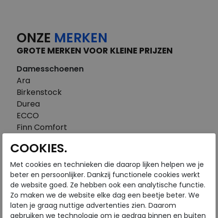
ONZE
MERKEN
GROTE MERKEN VOOR KLEINE PRIJZEN
Damesschoenen
Ara
Birkenstock
Durea
ECCO
Finn Comfort
FitFlop
COOKIES.
Gabor
Piedi Nudi
Met cookies en technieken die daarop lijken helpen we je
Pikolinos
beter en persoonlijker. Dankzij functionele cookies werkt
de website goed. Ze hebben ook een analytische functie.
Solidus
Zo maken we de website elke dag een beetje beter. We
Think
laten je graag nuttige advertenties zien. Daarom
Waldlaufer
gebruiken we technologie om je gedrag binnen en buiten