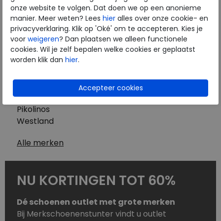
Westland
onze website te volgen. Dat doen we op een anonieme
Wolky
manier. Meer weten? Lees
hier
alles over onze cookie- en
Herenschoenen
privacyverklaring. Klik op 'Oké' om te accepteren. Kies je
Australian
voor
weigeren
? Dan plaatsen we alleen functionele
cookies. Wil je zelf bepalen welke cookies er geplaatst
Birkenstock
worden klik dan
hier
.
Clarks
ECCO
Finn Comfort
Mephisto
Pikolinos
Westland
Alle merken
NU KORTINGEN TOT 60%
Dé schoenen outlet met grote merken
Bij Merkschoenenstunter vindt u outlet