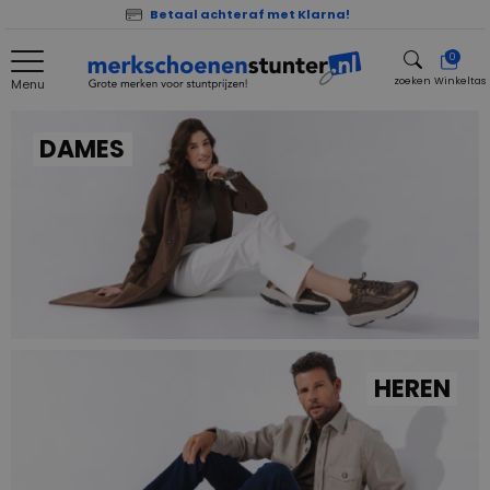
Betaal achteraf met Klarna!
0
zoeken
Winkeltas
Menu
zoeken
DAMES
HEREN