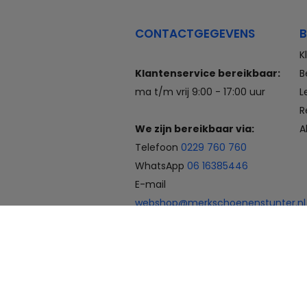
CONTACTGEGEVENS
B
K
Klantenservice bereikbaar:
B
ma t/m vrij 9:00 - 17:00 uur
L
R
We zijn bereikbaar via:
A
Telefoon
0229 760 760
WhatsApp
06 16385446
E-mail
webshop@merkschoenenstunter.nl
Betaalmogelijkheden