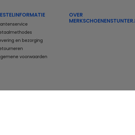
Stretchwalker Floris van Bommel
FitFlop
Think Waldlaufer Durea
Wolky
ESTELINFORMATIE
OVER
MERKSCHOENENSTUNTER.
Compleet aanbod outlet
lantenservice
schoenen
etaalmethodes
evering en bezorging
Veterschoenen, sneakers,
slippers, sandalen, instappers,
etourneren
boots en nette schoenen voor
lgemene voorwaarden
heren. En laarzen, enkellaarzen,
sandalen, instappers en hakken
voor dames. Onder andere deze
schoenen bestelt u met flinke
korting in de schoenen outlet
van Merkschoenenstunter.
Goedkope schoenen kopen,
maar wel van topmerken doet u
hier. U vindt altijd wel een paar
geschikte schoenen die passen