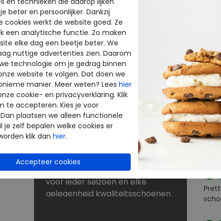
s en technieken die daarop lijken
e beter en persoonlijker. Dankzij
BE
NU KORTINGEN TOT 60%
e cookies werkt de website goed. Ze
k een analytische functie. Zo maken
INE
THE
Dé schoenen outlet met grote
ite elke dag een beetje beter. We
merken
raag nuttige advertenties zien. Daarom
enen
Bij Merkschoenenstunter vindt u
 we technologie om je gedrag binnen
beoo
onze website te volgen. Dat doen we
outlet schoenen van de beste
onieme manier. Meer weten? Lees
hier
k
merken. De new arrivals van uw
onze cookie- en privacyverklaring. Klik
favoriete merk verrassen elke
m te accepteren. Kies je voor
Goe
keer weer. Op zoek naar
 Dan plaatsen we alleen functionele
rt
schoenen voor lange
l je zelf bepalen welke cookies er
strandwandelingen? Naar
worden klik dan
hier
.
laarzen voor de winter? Of kunt u
Goed
nog wel een paar slippers of
sandalen gebruiken? U shopt
voor ieder seizoen en elke
Prett
gelegenheid kwaliteitsschoenen
scho
tegen scherpe prijzen in onze
sale. Zoekt u schoenen met een