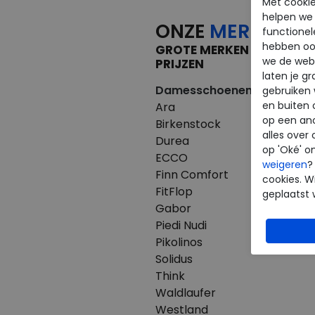
Met cookie
helpen we j
ONZE
MERKEN
functionel
hebben oo
GROTE MERKEN VOOR KLE
we de webs
PRIJZEN
laten je g
Damesschoenen
Herenscho
gebruiken
en buiten 
Ara
Australian
op een an
Birkenstock
Birkenstoc
alles over 
Durea
Clarks
op 'Oké' o
ECCO
ECCO
weigeren
?
Finn Comfort
Finn Comfo
cookies. Wi
FitFlop
Mephisto
geplaatst 
Gabor
Pikolinos
Piedi Nudi
Westland
Pikolinos
Solidus
Think
Waldlaufer
Westland