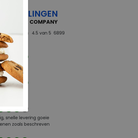
OORDELINGEN
 FEEDBACK COMPANY
4.5
van 5
6899
rdelingen
d
e service
ig, snelle levering goeie
enen zoals beschreven