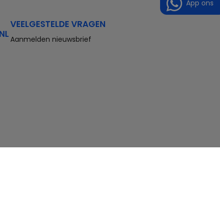
App ons
VEELGESTELDE VRAGEN
NL
Aanmelden nieuwsbrief