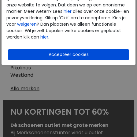
Westland
onze website te volgen. Dat doen we op een anonieme
Wolky
manier. Meer weten? Lees
hier
alles over onze cookie- en
Herenschoenen
privacyverklaring. Klik op 'Oké' om te accepteren. Kies je
Australian
voor
weigeren
? Dan plaatsen we alleen functionele
cookies. Wil je zelf bepalen welke cookies er geplaatst
Birkenstock
worden klik dan
hier
.
Clarks
ECCO
Finn Comfort
Mephisto
Pikolinos
Westland
Alle merken
NU KORTINGEN TOT 60%
Dé schoenen outlet met grote merken
Bij Merkschoenenstunter vindt u outlet