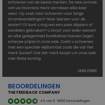
schoenen van de beste merken. De new arrivals
van uw favoriete merk verrassen elke keer
weer. Op zoek naar schoenen voor lange
strandwandelingen? Naar laarzen voor de
winter? Of kunt u nog wel een paar slippers of
sandalen gebruiken? U shopt voor ieder seizoen
en elke gelegenheid kwaliteitsschoenen tegen
scherpe prijzen in onze sale. Zoekt u schoenen
met een speciale wijdtemaat zoals die van het
merk Durea? Ook dat merk koopt u in onze sale
met flinke korting.
Schoenen heeft u nooit genoeg. Goedkope
Lees meer
schoenen, maar dus wel van topmerken,
bestelt u in onze online schoenen outlet. Ons
BEOORDELINGEN
aanbod is zo compleet dat u altijd wel een
passend paar vindt.
THE FEEDBACK COMPANY
Welke schoenmerken vindt u in onze online
4.5
van 5
6896
beoordelingen