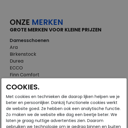
ONZE
MERKEN
GROTE MERKEN VOOR KLEINE PRIJZEN
Damesschoenen
Ara
Birkenstock
Durea
ECCO
Finn Comfort
FitFlop
COOKIES.
Gabor
Piedi Nudi
Met cookies en technieken die daarop lijken helpen we je
Pikolinos
beter en persoonlijker. Dankzij functionele cookies werkt
de website goed. Ze hebben ook een analytische functie.
Solidus
Zo maken we de website elke dag een beetje beter. We
Think
laten je graag nuttige advertenties zien. Daarom
Waldlaufer
gebruiken we technologie om je gedrag binnen en buiten