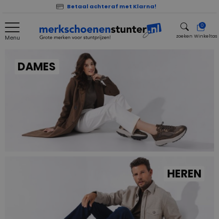
Betaal achteraf met Klarna!
0
zoeken
Winkeltas
Menu
zoeken
DAMES
HEREN