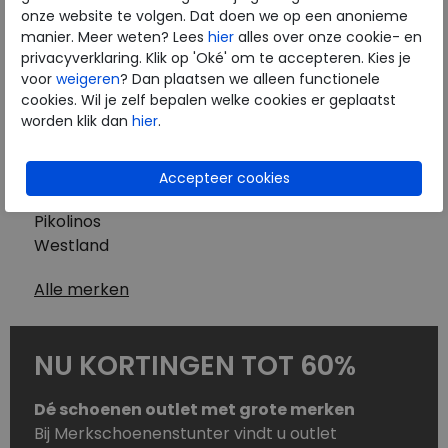
Westland
onze website te volgen. Dat doen we op een anonieme
Wolky
manier. Meer weten? Lees
hier
alles over onze cookie- en
Herenschoenen
privacyverklaring. Klik op 'Oké' om te accepteren. Kies je
Australian
voor
weigeren
? Dan plaatsen we alleen functionele
cookies. Wil je zelf bepalen welke cookies er geplaatst
Birkenstock
worden klik dan
hier
.
Clarks
ECCO
Finn Comfort
Mephisto
Pikolinos
Westland
Alle merken
NU KORTINGEN TOT 60%
Dé schoenen outlet met grote merken
Bij Merkschoenenstunter vindt u outlet