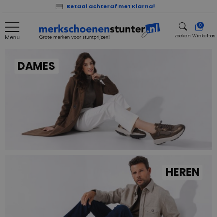
Betaal achteraf met Klarna!
0
zoeken
Winkeltas
Menu
zoeken
DAMES
HEREN