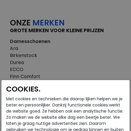
ONZE
MERKEN
GROTE MERKEN VOOR KLEINE PRIJZEN
Damesschoenen
Ara
Birkenstock
Durea
ECCO
Finn Comfort
FitFlop
COOKIES.
Gabor
Piedi Nudi
Met cookies en technieken die daarop lijken helpen we je
Pikolinos
beter en persoonlijker. Dankzij functionele cookies werkt
de website goed. Ze hebben ook een analytische functie.
Solidus
Zo maken we de website elke dag een beetje beter. We
Think
laten je graag nuttige advertenties zien. Daarom
Waldlaufer
gebruiken we technologie om je gedrag binnen en buiten