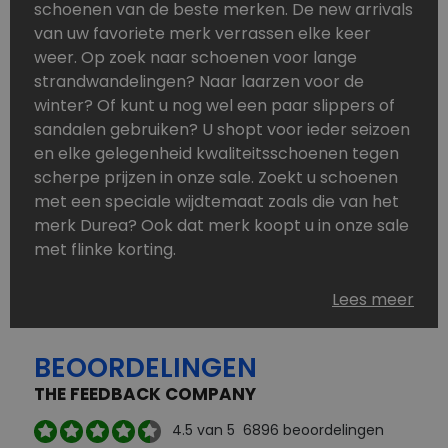
schoenen van de beste merken. De new arrivals
van uw favoriete merk verrassen elke keer
weer. Op zoek naar schoenen voor lange
strandwandelingen? Naar laarzen voor de
winter? Of kunt u nog wel een paar slippers of
sandalen gebruiken? U shopt voor ieder seizoen
en elke gelegenheid kwaliteitsschoenen tegen
scherpe prijzen in onze sale. Zoekt u schoenen
met een speciale wijdtemaat zoals die van het
merk Durea? Ook dat merk koopt u in onze sale
met flinke korting.
Schoenen heeft u nooit genoeg. Goedkope
Lees meer
schoenen, maar dus wel van topmerken,
bestelt u in onze online schoenen outlet. Ons
BEOORDELINGEN
aanbod is zo compleet dat u altijd wel een
passend paar vindt.
THE FEEDBACK COMPANY
Welke schoenmerken vindt u in onze online
4.5
van 5
6896
beoordelingen