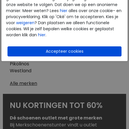
Westland
onze website te volgen. Dat doen we op een anonieme
Wolky
manier. Meer weten? Lees
hier
alles over onze cookie- en
Herenschoenen
privacyverklaring. Klik op 'Oké' om te accepteren. Kies je
Australian
voor
weigeren
? Dan plaatsen we alleen functionele
cookies. Wil je zelf bepalen welke cookies er geplaatst
Birkenstock
worden klik dan
hier
.
Clarks
ECCO
Finn Comfort
Mephisto
Pikolinos
Westland
Alle merken
NU KORTINGEN TOT 60%
Dé schoenen outlet met grote merken
Bij Merkschoenenstunter vindt u outlet