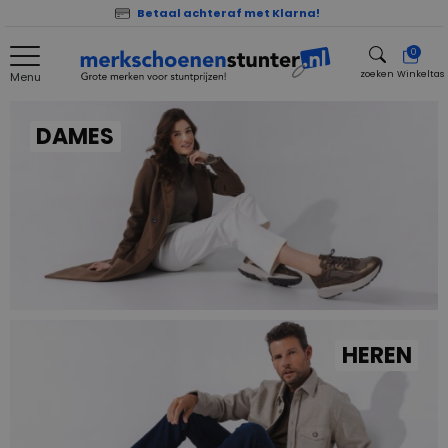
Betaal achteraf met Klarna!
0
zoeken
Winkeltas
Menu
zoeken
DAMES
HEREN