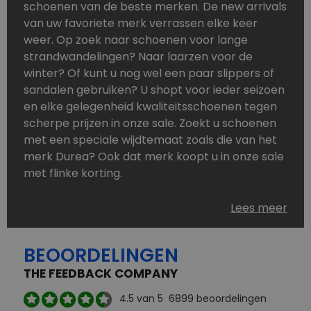
schoenen van de beste merken. De new arrivals
van uw favoriete merk verrassen elke keer
weer. Op zoek naar schoenen voor lange
strandwandelingen? Naar laarzen voor de
winter? Of kunt u nog wel een paar slippers of
sandalen gebruiken? U shopt voor ieder seizoen
en elke gelegenheid kwaliteitsschoenen tegen
scherpe prijzen in onze sale. Zoekt u schoenen
met een speciale wijdtemaat zoals die van het
merk Durea? Ook dat merk koopt u in onze sale
met flinke korting.
Schoenen heeft u nooit genoeg. Goedkope
Lees meer
schoenen, maar dus wel van topmerken,
bestelt u in onze online schoenen outlet. Ons
BEOORDELINGEN
aanbod is zo compleet dat u altijd wel een
passend paar vindt.
THE FEEDBACK COMPANY
Welke schoenmerken vindt u in onze online
4.5
van 5
6899
beoordelingen