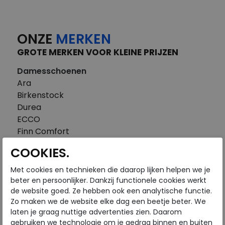
ONZE
MERKEN
GROTE MERKEN VOOR KLEINE PRIJZEN
Damesschoenen
Ara
Birkenstock
Durea
ECCO
Finn Comfort
FitFlop
COOKIES.
Gabor
Piedi Nudi
Met cookies en technieken die daarop lijken helpen we je
Pikolinos
beter en persoonlijker. Dankzij functionele cookies werkt
de website goed. Ze hebben ook een analytische functie.
Solidus
Zo maken we de website elke dag een beetje beter. We
Think
laten je graag nuttige advertenties zien. Daarom
Waldlaufer
gebruiken we technologie om je gedrag binnen en buiten