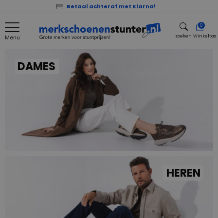
Betaal achteraf met Klarna!
0
zoeken
Winkeltas
Menu
zoeken
DAMES
HEREN