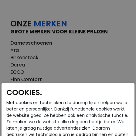
ONZE
MERKEN
GROTE MERKEN VOOR KLEINE PRIJZEN
Damesschoenen
Ara
Birkenstock
Durea
ECCO
Finn Comfort
FitFlop
COOKIES.
Gabor
Piedi Nudi
Met cookies en technieken die daarop lijken helpen we je
Pikolinos
beter en persoonlijker. Dankzij functionele cookies werkt
de website goed. Ze hebben ook een analytische functie.
Solidus
Zo maken we de website elke dag een beetje beter. We
Think
laten je graag nuttige advertenties zien. Daarom
Waldlaufer
gebruiken we technologie om je gedrag binnen en buiten