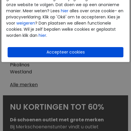
Westland
onze website te volgen. Dat doen we op een anonieme
Wolky
manier. Meer weten? Lees
hier
alles over onze cookie- en
Herenschoenen
privacyverklaring. Klik op 'Oké' om te accepteren. Kies je
Australian
voor
weigeren
? Dan plaatsen we alleen functionele
cookies. Wil je zelf bepalen welke cookies er geplaatst
Birkenstock
worden klik dan
hier
.
Clarks
ECCO
Finn Comfort
Mephisto
Pikolinos
Westland
Alle merken
NU KORTINGEN TOT 60%
Dé schoenen outlet met grote merken
Bij Merkschoenenstunter vindt u outlet