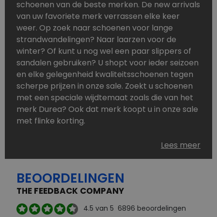
schoenen van de beste merken. De new arrivals
van uw favoriete merk verrassen elke keer
weer. Op zoek naar schoenen voor lange
strandwandelingen? Naar laarzen voor de
winter? Of kunt u nog wel een paar slippers of
sandalen gebruiken? U shopt voor ieder seizoen
en elke gelegenheid kwaliteitsschoenen tegen
scherpe prijzen in onze sale. Zoekt u schoenen
met een speciale wijdtemaat zoals die van het
merk Durea? Ook dat merk koopt u in onze sale
met flinke korting.
Schoenen heeft u nooit genoeg. Goedkope
Lees meer
schoenen, maar dus wel van topmerken,
bestelt u in onze online schoenen outlet. Ons
BEOORDELINGEN
aanbod is zo compleet dat u altijd wel een
passend paar vindt.
THE FEEDBACK COMPANY
Welke schoenmerken vindt u in onze online
4.5
van 5
6896
beoordelingen