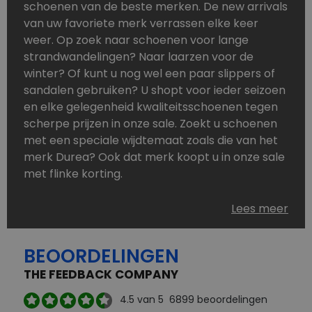
schoenen van de beste merken. De new arrivals
van uw favoriete merk verrassen elke keer
weer. Op zoek naar schoenen voor lange
strandwandelingen? Naar laarzen voor de
winter? Of kunt u nog wel een paar slippers of
sandalen gebruiken? U shopt voor ieder seizoen
en elke gelegenheid kwaliteitsschoenen tegen
scherpe prijzen in onze sale. Zoekt u schoenen
met een speciale wijdtemaat zoals die van het
merk Durea? Ook dat merk koopt u in onze sale
met flinke korting.
Schoenen heeft u nooit genoeg. Goedkope
Lees meer
schoenen, maar dus wel van topmerken,
bestelt u in onze online schoenen outlet. Ons
BEOORDELINGEN
aanbod is zo compleet dat u altijd wel een
passend paar vindt.
THE FEEDBACK COMPANY
Welke schoenmerken vindt u in onze online
4.5
van 5
6899
beoordelingen