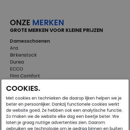
ONZE
MERKEN
GROTE MERKEN VOOR KLEINE PRIJZEN
Damesschoenen
Ara
Birkenstock
Durea
ECCO
Finn Comfort
FitFlop
COOKIES.
Gabor
Piedi Nudi
Met cookies en technieken die daarop lijken helpen we je
Pikolinos
beter en persoonlijker. Dankzij functionele cookies werkt
de website goed. Ze hebben ook een analytische functie.
Solidus
Zo maken we de website elke dag een beetje beter. We
Think
laten je graag nuttige advertenties zien. Daarom
Waldlaufer
gebruiken we technologie om je gedrag binnen en buiten