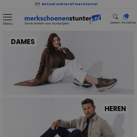
Betaal achteraf met Klarna!
0
zoeken
Winkeltas
Menu
zoeken
DAMES
HEREN