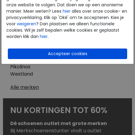
Westland
onze website te volgen. Dat doen we op een anonieme
Wolky
manier. Meer weten? Lees
hier
alles over onze cookie- en
Herenschoenen
privacyverklaring. Klik op 'Oké' om te accepteren. Kies je
Australian
voor
weigeren
? Dan plaatsen we alleen functionele
cookies. Wil je zelf bepalen welke cookies er geplaatst
Birkenstock
worden klik dan
hier
.
Clarks
ECCO
Finn Comfort
Mephisto
Pikolinos
Westland
Alle merken
NU KORTINGEN TOT 60%
Dé schoenen outlet met grote merken
Bij Merkschoenenstunter vindt u outlet