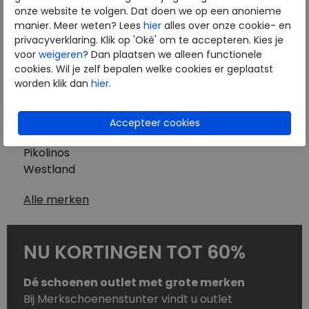
Westland
onze website te volgen. Dat doen we op een anonieme
Wolky
manier. Meer weten? Lees
hier
alles over onze cookie- en
Herenschoenen
privacyverklaring. Klik op 'Oké' om te accepteren. Kies je
Australian
voor
weigeren
? Dan plaatsen we alleen functionele
cookies. Wil je zelf bepalen welke cookies er geplaatst
Birkenstock
worden klik dan
hier
.
Clarks
ECCO
Finn Comfort
Mephisto
Pikolinos
Westland
Alle merken
NU KORTINGEN TOT 60%
Dé schoenen outlet met grote merken
Bij Merkschoenenstunter vindt u outlet