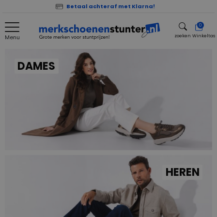
Betaal achteraf met Klarna!
0
zoeken
Winkeltas
Menu
zoeken
DAMES
HEREN