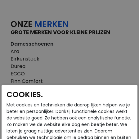
ONZE
MERKEN
GROTE MERKEN VOOR KLEINE PRIJZEN
Damesschoenen
Ara
Birkenstock
Durea
ECCO
Finn Comfort
FitFlop
COOKIES.
Gabor
Piedi Nudi
Met cookies en technieken die daarop lijken helpen we je
Pikolinos
beter en persoonlijker. Dankzij functionele cookies werkt
de website goed. Ze hebben ook een analytische functie.
Solidus
Zo maken we de website elke dag een beetje beter. We
Think
laten je graag nuttige advertenties zien. Daarom
Waldlaufer
gebruiken we technologie om je gedrag binnen en buiten