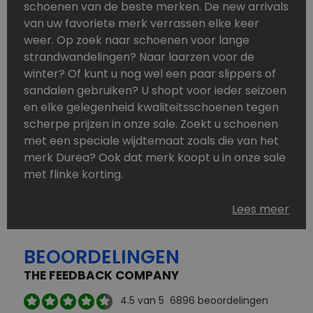
schoenen van de beste merken. De new arrivals
van uw favoriete merk verrassen elke keer
weer. Op zoek naar schoenen voor lange
strandwandelingen? Naar laarzen voor de
winter? Of kunt u nog wel een paar slippers of
sandalen gebruiken? U shopt voor ieder seizoen
en elke gelegenheid kwaliteitsschoenen tegen
scherpe prijzen in onze sale. Zoekt u schoenen
met een speciale wijdtemaat zoals die van het
merk Durea? Ook dat merk koopt u in onze sale
met flinke korting.
Schoenen heeft u nooit genoeg. Goedkope
Lees meer
schoenen, maar dus wel van topmerken,
bestelt u in onze online schoenen outlet. Ons
BEOORDELINGEN
aanbod is zo compleet dat u altijd wel een
passend paar vindt.
THE FEEDBACK COMPANY
Welke schoenmerken vindt u in onze online
4.5
van 5
6896
beoordelingen