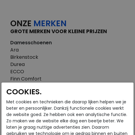
ONZE
MERKEN
GROTE MERKEN VOOR KLEINE PRIJZEN
Damesschoenen
Ara
Birkenstock
Durea
ECCO
Finn Comfort
FitFlop
COOKIES.
Gabor
Piedi Nudi
Met cookies en technieken die daarop lijken helpen we je
Pikolinos
beter en persoonlijker. Dankzij functionele cookies werkt
de website goed. Ze hebben ook een analytische functie.
Solidus
Zo maken we de website elke dag een beetje beter. We
Think
laten je graag nuttige advertenties zien. Daarom
Waldlaufer
gebruiken we technologie om je gedrag binnen en buiten