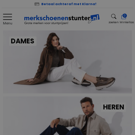
Betaal achteraf met Klarna!
0
zoeken
Winkeltas
Menu
zoeken
DAMES
HEREN