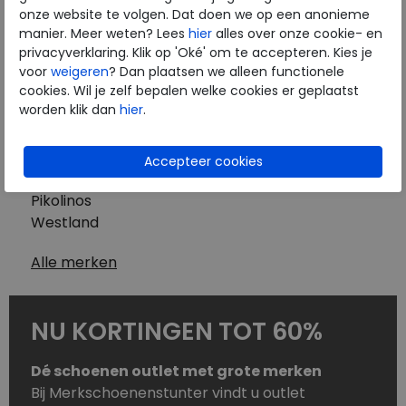
Westland
onze website te volgen. Dat doen we op een anonieme
Wolky
manier. Meer weten? Lees
hier
alles over onze cookie- en
Herenschoenen
privacyverklaring. Klik op 'Oké' om te accepteren. Kies je
Australian
voor
weigeren
? Dan plaatsen we alleen functionele
cookies. Wil je zelf bepalen welke cookies er geplaatst
Birkenstock
worden klik dan
hier
.
Clarks
ECCO
Finn Comfort
Mephisto
Pikolinos
Westland
Alle merken
NU KORTINGEN TOT 60%
Dé schoenen outlet met grote merken
Bij Merkschoenenstunter vindt u outlet