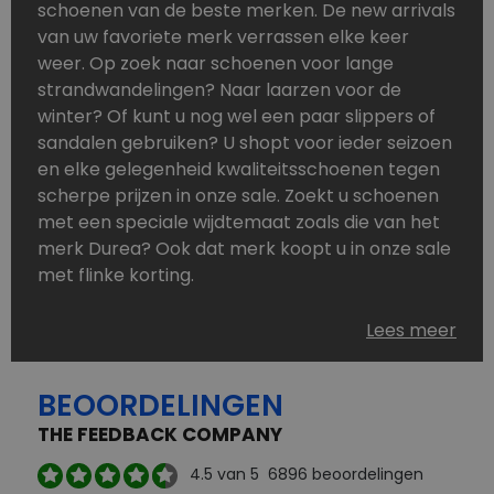
schoenen van de beste merken. De new arrivals
van uw favoriete merk verrassen elke keer
weer. Op zoek naar schoenen voor lange
strandwandelingen? Naar laarzen voor de
winter? Of kunt u nog wel een paar slippers of
sandalen gebruiken? U shopt voor ieder seizoen
en elke gelegenheid kwaliteitsschoenen tegen
scherpe prijzen in onze sale. Zoekt u schoenen
met een speciale wijdtemaat zoals die van het
merk Durea? Ook dat merk koopt u in onze sale
met flinke korting.
Schoenen heeft u nooit genoeg. Goedkope
Lees meer
schoenen, maar dus wel van topmerken,
bestelt u in onze online schoenen outlet. Ons
BEOORDELINGEN
aanbod is zo compleet dat u altijd wel een
passend paar vindt.
THE FEEDBACK COMPANY
Welke schoenmerken vindt u in onze online
4.5
van 5
6896
beoordelingen