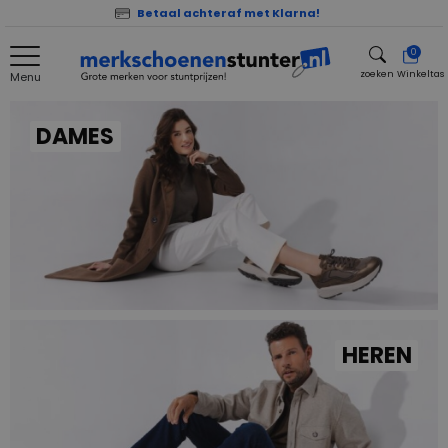
Betaal achteraf met Klarna!
0
zoeken
Winkeltas
Menu
zoeken
DAMES
HEREN