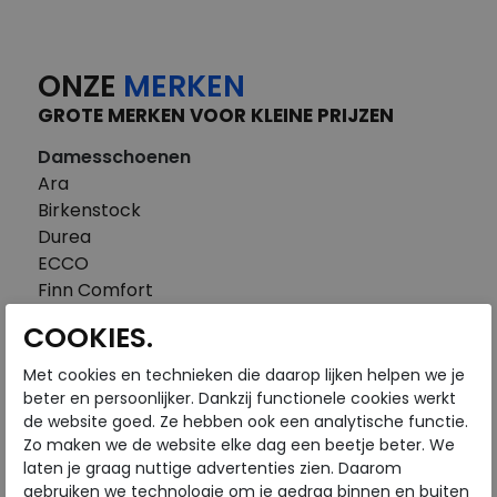
ONZE
MERKEN
GROTE MERKEN VOOR KLEINE PRIJZEN
Damesschoenen
Ara
Birkenstock
Durea
ECCO
Finn Comfort
FitFlop
COOKIES.
Gabor
Piedi Nudi
Met cookies en technieken die daarop lijken helpen we je
Pikolinos
beter en persoonlijker. Dankzij functionele cookies werkt
de website goed. Ze hebben ook een analytische functie.
Solidus
Zo maken we de website elke dag een beetje beter. We
Think
laten je graag nuttige advertenties zien. Daarom
Waldlaufer
gebruiken we technologie om je gedrag binnen en buiten