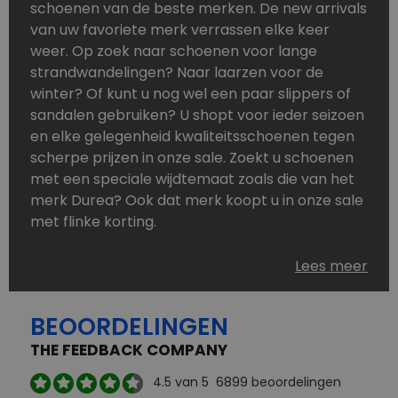
schoenen van de beste merken. De new arrivals
van uw favoriete merk verrassen elke keer
weer. Op zoek naar schoenen voor lange
strandwandelingen? Naar laarzen voor de
winter? Of kunt u nog wel een paar slippers of
sandalen gebruiken? U shopt voor ieder seizoen
en elke gelegenheid kwaliteitsschoenen tegen
scherpe prijzen in onze sale. Zoekt u schoenen
met een speciale wijdtemaat zoals die van het
merk Durea? Ook dat merk koopt u in onze sale
met flinke korting.
Schoenen heeft u nooit genoeg. Goedkope
Lees meer
schoenen, maar dus wel van topmerken,
bestelt u in onze online schoenen outlet. Ons
BEOORDELINGEN
aanbod is zo compleet dat u altijd wel een
passend paar vindt.
THE FEEDBACK COMPANY
Welke schoenmerken vindt u in onze online
4.5
van 5
6899
beoordelingen