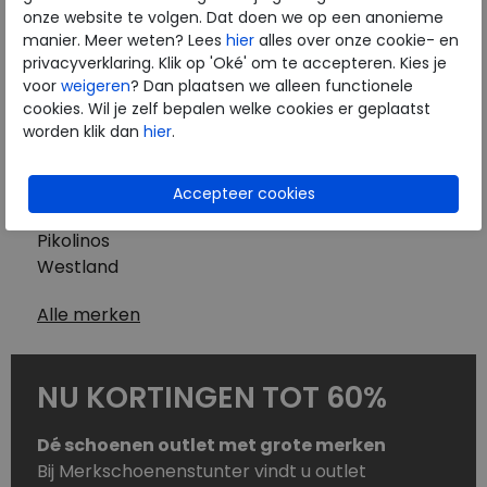
Westland
onze website te volgen. Dat doen we op een anonieme
Wolky
manier. Meer weten? Lees
hier
alles over onze cookie- en
Herenschoenen
privacyverklaring. Klik op 'Oké' om te accepteren. Kies je
Australian
voor
weigeren
? Dan plaatsen we alleen functionele
cookies. Wil je zelf bepalen welke cookies er geplaatst
Birkenstock
worden klik dan
hier
.
Clarks
ECCO
Finn Comfort
Mephisto
Pikolinos
Westland
Alle merken
NU KORTINGEN TOT 60%
Dé schoenen outlet met grote merken
Bij Merkschoenenstunter vindt u outlet