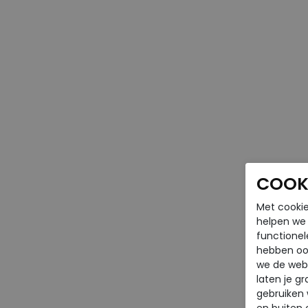
COOKI
Met cookie
helpen we j
functionel
hebben oo
we de webs
laten je g
gebruiken
en buiten 