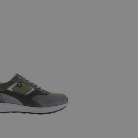
e maten