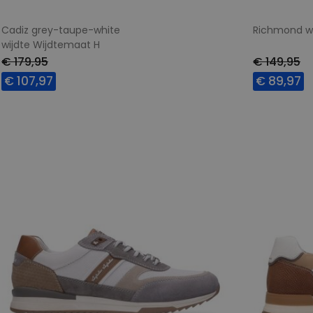
Cadiz grey-taupe-white
Richmond w
wijdte Wijdtemaat H
€ 179,95
€ 149,95
€ 107,97
€ 89,97
Beschikbare maten
Beschikbar
41
42
44
45
40
41