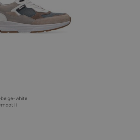
y-beige-white
temaat H
e maten