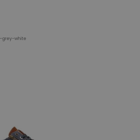
-grey-white
e maten