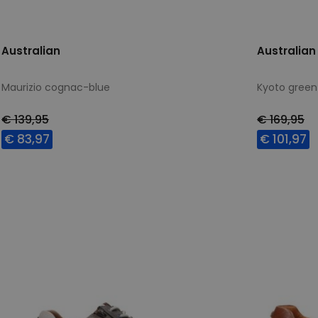
Australian
Australian
Maurizio cognac-blue
Kyoto green
€ 139,95
€ 169,95
€ 83,97
€ 101,97
Beschikbare maten
Beschikbar
42
40
42