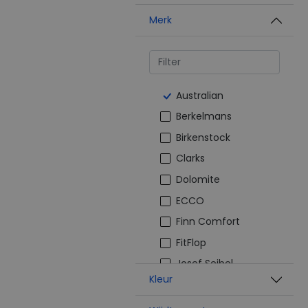
Merk
Australian
Berkelmans
Birkenstock
Clarks
Dolomite
ECCO
Finn Comfort
FitFlop
Josef Seibel
Kleur
Joya
Mephisto