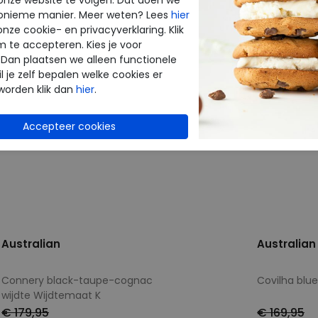
onieme manier. Meer weten? Lees
hier
onze cookie- en privacyverklaring. Klik
m te accepteren. Kies je voor
 Dan plaatsen we alleen functionele
l je zelf bepalen welke cookies er
worden klik dan
hier
.
Australian
Australian
Connery black-taupe-cognac
Covilha blue
wijdte Wijdtemaat K
€ 179,95
€ 169,95