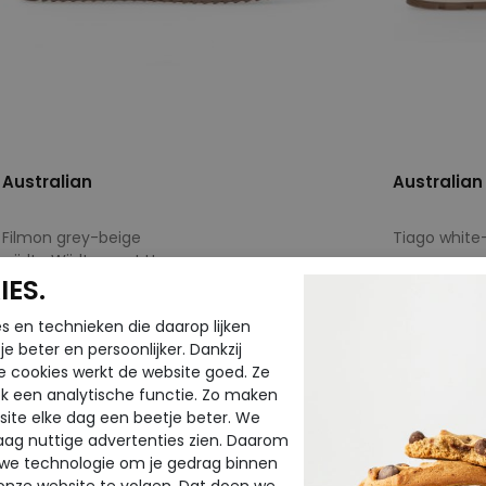
Australian
Australian
Filmon grey-beige
Tiago white
wijdte Wijdtemaat H
ES.
€ 139,95
€ 149,95
€ 83,97
€ 89,97
s en technieken die daarop lijken
e beter en persoonlijker. Dankzij
Beschikbare maten
Beschikbar
e cookies werkt de website goed. Ze
40
43
44
45
46
40
41
k een analytische functie. Zo maken
ite elke dag een beetje beter. We
raag nuttige advertenties zien. Daarom
 we technologie om je gedrag binnen
onze website te volgen. Dat doen we