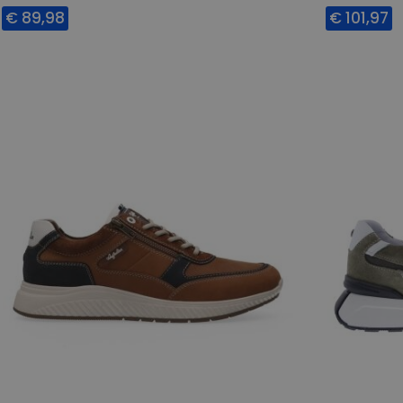
€ 89,98
€ 101,97
Beschikbare maten
Beschikbar
41
43