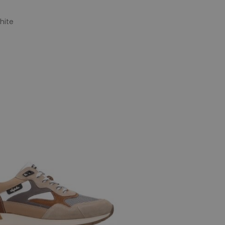
hite
e maten
42
43
44
45
46