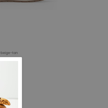
-beige-tan
e maten
43
45