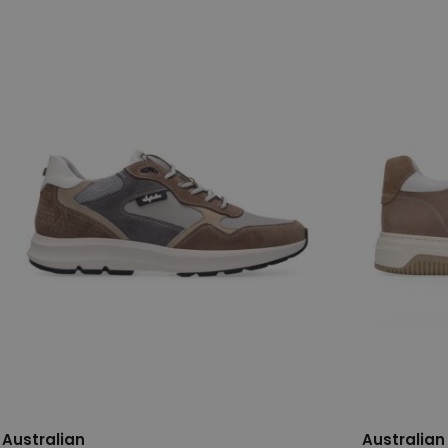
42
44
45
46
47
48
40
42
Australian
Australian