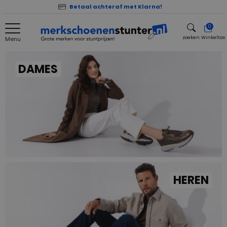
Betaal achteraf met Klarna!
0
zoeken
Winkeltas
Menu
zoeken
DAMES
HEREN