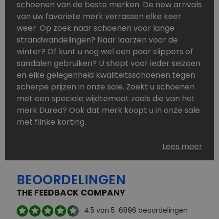
schoenen van de beste merken. De new arrivals
van uw favoriete merk verrassen elke keer
weer. Op zoek naar schoenen voor lange
strandwandelingen? Naar laarzen voor de
winter? Of kunt u nog wel een paar slippers of
sandalen gebruiken? U shopt voor ieder seizoen
en elke gelegenheid kwaliteitsschoenen tegen
scherpe prijzen in onze sale. Zoekt u schoenen
met een speciale wijdtemaat zoals die van het
merk Durea? Ook dat merk koopt u in onze sale
met flinke korting.
Schoenen heeft u nooit genoeg. Goedkope
Lees meer
schoenen, maar dus wel van topmerken,
bestelt u in onze online schoenen outlet. Ons
BEOORDELINGEN
aanbod is zo compleet dat u altijd wel een
passend paar vindt.
THE FEEDBACK COMPANY
Welke schoenmerken vindt u in onze online
4.5
van 5
6896
beoordelingen