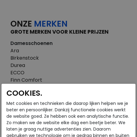
ONZE
MERKEN
GROTE MERKEN VOOR KLEINE PRIJZEN
Damesschoenen
Ara
Birkenstock
Durea
ECCO
Finn Comfort
FitFlop
COOKIES.
Gabor
Piedi Nudi
Met cookies en technieken die daarop lijken helpen we je
Pikolinos
beter en persoonlijker. Dankzij functionele cookies werkt
de website goed. Ze hebben ook een analytische functie.
Solidus
Zo maken we de website elke dag een beetje beter. We
Think
laten je graag nuttige advertenties zien. Daarom
Waldlaufer
gebruiken we technologie om je gedrag binnen en buiten