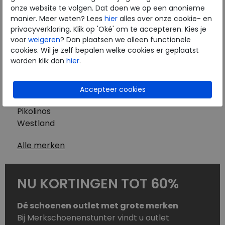
Westland
onze website te volgen. Dat doen we op een anonieme
Wolky
manier. Meer weten? Lees
hier
alles over onze cookie- en
Herenschoenen
privacyverklaring. Klik op 'Oké' om te accepteren. Kies je
Australian
voor
weigeren
? Dan plaatsen we alleen functionele
cookies. Wil je zelf bepalen welke cookies er geplaatst
Birkenstock
worden klik dan
hier
.
Clarks
ECCO
Finn Comfort
Mephisto
Pikolinos
Westland
Alle merken
NU KORTINGEN TOT 60%
Dé schoenen outlet met grote merken
Bij Merkschoenenstunter vindt u outlet