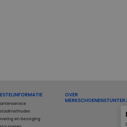
ESTELINFORMATIE
OVER
MERKSCHOENENSTUNTER.
lantenservice
etaalmethodes
evering en bezorging
etourneren