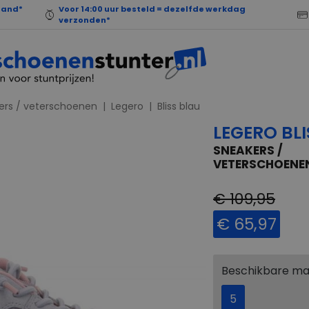
land*
Voor 14:00 uur besteld = dezelfde werkdag
verzonden*
ers / veterschoenen
Legero
Bliss blau
LEGERO BLI
SNEAKERS /
VETERSCHOENE
€ 109,95
€ 65,97
Beschikbare m
5