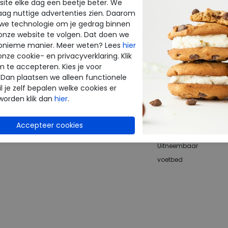
ite elke dag een beetje beter. We
Altijd retourneren
raag nuttige advertenties zien. Daarom
terugbetaald
 we technologie om je gedrag binnen
onze website te volgen. Dat doen we
onieme manier. Meer weten? Lees
hier
Merk
onze cookie- en privacyverklaring. Klik
Fabrikantcode
m te accepteren. Kies je voor
 Dan plaatsen we alleen functionele
Bestelcode
enen
l je zelf bepalen welke cookies er
Kleur
worden klik dan
hier
.
terschoenen
Materiaal
Wijdtemaat
Uitneembaar
voetbed