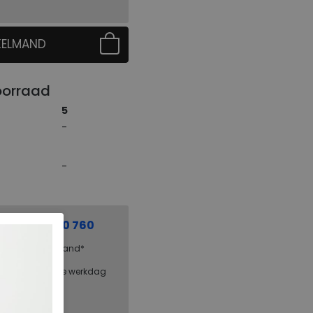
KELMAND
 EERST UW MAAT
oorraad
5
el:
0229 760 760
g binnen Nederland*
steld = dezelfde werkdag