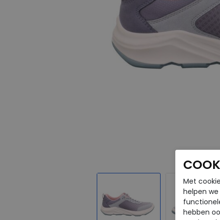
COOKI
Met cookie
helpen we j
functionel
hebben oo