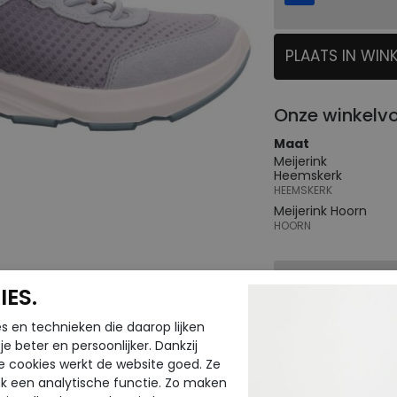
PLAATS IN WIN
SELECTEER
Onze winkelv
Maat
Meijerink
Heemskerk
HEEMSKERK
Meijerink Hoorn
HOORN
Hulp nodig? b
ES.
Gratis verzendin
s en technieken die daarop lijken
Voor 14:00 uur be
e beter en persoonlijker. Dankzij
e cookies werkt de website goed. Ze
verzonden*
k een analytische functie. Zo maken