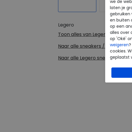
we de webs
laten je g
gebruiken
en buiten 
Legero
op een an
alles over 
Toon alles van
Legero
op 'Oké' o
weigeren
?
Naar alle
sneakers / veterscho
cookies. Wi
geplaatst 
Naar alle
Legero sneakers / ve