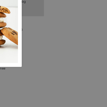
, binnen 1 werkdag
Legero
2-000317-8500
230.69.000008
Blau
Textiel
h
nee