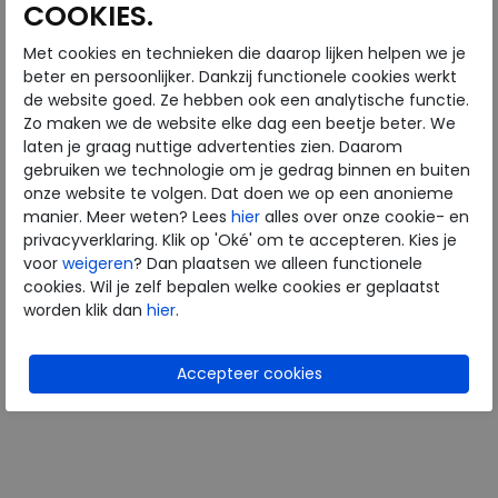
COOKIES.
Met cookies en technieken die daarop lijken helpen we je
Legero
Legero
beter en persoonlijker. Dankzij functionele cookies werkt
de website goed. Ze hebben ook een analytische functie.
Zo maken we de website elke dag een beetje beter. We
Bliss blau
Mira Grau
laten je graag nuttige advertenties zien. Daarom
wijdte Wijdtemaat H
wijdte Wijdtemaat G
gebruiken we technologie om je gedrag binnen en buiten
€ 109,95
€ 149,95
onze website te volgen. Dat doen we op een anonieme
€ 65,97
€ 74,98
manier. Meer weten? Lees
hier
alles over onze cookie- en
privacyverklaring. Klik op 'Oké' om te accepteren. Kies je
Beschikbare maten
Beschikbare maten
voor
weigeren
? Dan plaatsen we alleen functionele
5
8
cookies. Wil je zelf bepalen welke cookies er geplaatst
worden klik dan
hier
.