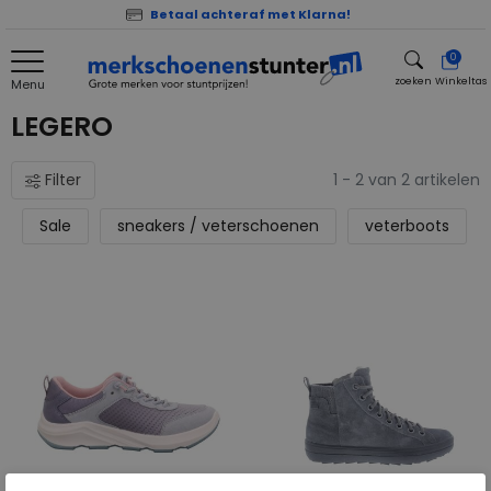
Betaal achteraf met Klarna!
0
zoeken
Winkeltas
Menu
zoeken
LEGERO
Filter
1 - 2 van 2 artikelen
Sale
sneakers / veterschoenen
veterboots