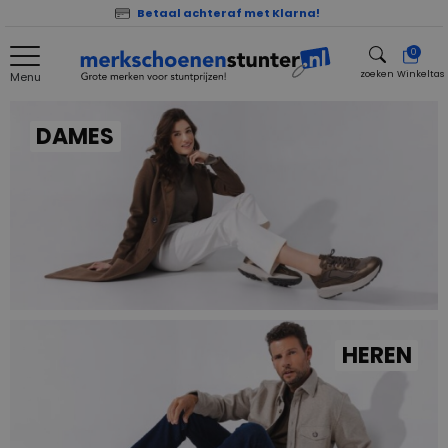
Betaal achteraf met Klarna!
0
zoeken
Winkeltas
Menu
zoeken
DAMES
HEREN