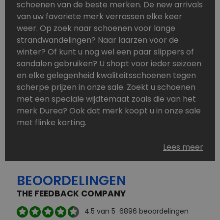
schoenen van de beste merken. De new arrivals
van uw favoriete merk verrassen elke keer
weer. Op zoek naar schoenen voor lange
strandwandelingen? Naar laarzen voor de
winter? Of kunt u nog wel een paar slippers of
sandalen gebruiken? U shopt voor ieder seizoen
en elke gelegenheid kwaliteitsschoenen tegen
scherpe prijzen in onze sale. Zoekt u schoenen
met een speciale wijdtemaat zoals die van het
merk Durea? Ook dat merk koopt u in onze sale
met flinke korting.
Schoenen heeft u nooit genoeg. Goedkope
Lees meer
schoenen, maar dus wel van topmerken,
bestelt u in onze online schoenen outlet. Ons
BEOORDELINGEN
aanbod is zo compleet dat u altijd wel een
passend paar vindt.
THE FEEDBACK COMPANY
Welke schoenmerken vindt u in onze online
4.5
van 5
6896
beoordelingen