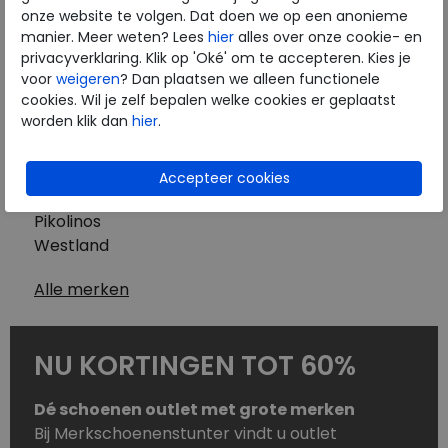
Westland
onze website te volgen. Dat doen we op een anonieme
Wolky
manier. Meer weten? Lees
hier
alles over onze cookie- en
Herenschoenen
privacyverklaring. Klik op 'Oké' om te accepteren. Kies je
Australian
voor
weigeren
? Dan plaatsen we alleen functionele
cookies. Wil je zelf bepalen welke cookies er geplaatst
Birkenstock
worden klik dan
hier
.
Clarks
ECCO
Finn Comfort
Mephisto
Pikolinos
Westland
Alle merken
NU KORTINGEN TOT 60%
Dé schoenen outlet met grote merken
Bij Merkschoenenstunter vindt u outlet