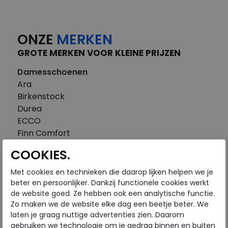
ONZE
MERKEN
GROTE MERKEN VOOR KLEINE PRIJZEN
Damesschoenen
Ara
Birkenstock
Durea
ECCO
Finn Comfort
FitFlop
COOKIES.
Gabor
Piedi Nudi
Met cookies en technieken die daarop lijken helpen we je
Pikolinos
beter en persoonlijker. Dankzij functionele cookies werkt
de website goed. Ze hebben ook een analytische functie.
Solidus
Zo maken we de website elke dag een beetje beter. We
Think
laten je graag nuttige advertenties zien. Daarom
Waldlaufer
gebruiken we technologie om je gedrag binnen en buiten