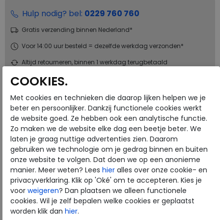
Hulp nodig? bel:
0229 760 760
Gratis verzending binnen Nederland*
Voor 14:00 uur besteld = dezelfde werkdag verzonden*
Altijd retourneren, binnen 1 werkdag terugbetaald
COOKIES.
Merk
Josef Seibel
Met cookies en technieken die daarop lijken helpen we je
Fabrikantcode
85202.VL769.630
beter en persoonlijker. Dankzij functionele cookies werkt
Bestelcode
266.34.000007
de website goed. Ze hebben ook een analytische functie.
Zo maken we de website elke dag een beetje beter. We
Kleur
Oliv
laten je graag nuttige advertenties zien. Daarom
gebruiken we technologie om je gedrag binnen en buiten
Materiaal
Leer
onze website te volgen. Dat doen we op een anonieme
manier. Meer weten? Lees
hier
alles over onze cookie- en
Uitneembaar voetbed
ja
privacyverklaring. Klik op 'Oké' om te accepteren. Kies je
Hakhoogte
1.50 cm
voor
weigeren
? Dan plaatsen we alleen functionele
cookies. Wil je zelf bepalen welke cookies er geplaatst
worden klik dan
hier
.
Josef Seibel