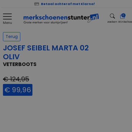
Betaal achteraf met Klarna!
0
zoeken
Winkelta
Menu
zoeken
Terug
JOSEF SEIBEL MARTA 02
OLIV
VETERBOOTS
€ 124,95
€ 99,96