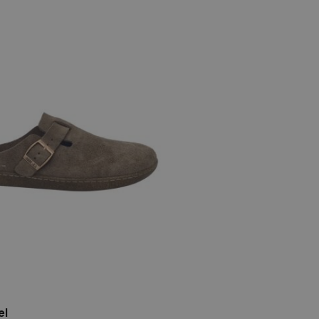
39
40
41
42
el