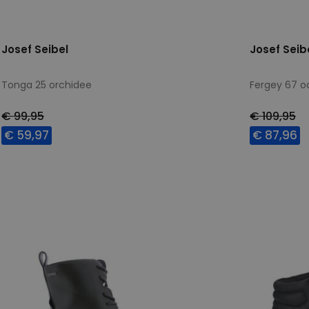
Josef Seibel
Josef Seib
Tonga 25 orchidee
Fergey 67 
€ 99,95
€ 109,95
€ 59,97
€ 87,96
Beschikbare maten
Beschikbar
40
36
37