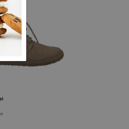
el
ge