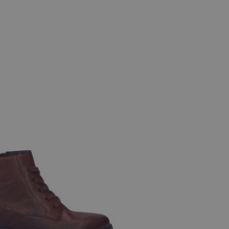
e maten