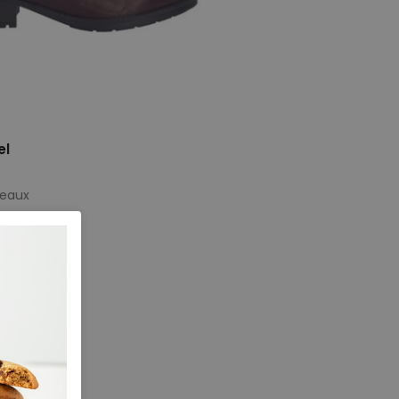
el
deaux
e maten
42
43