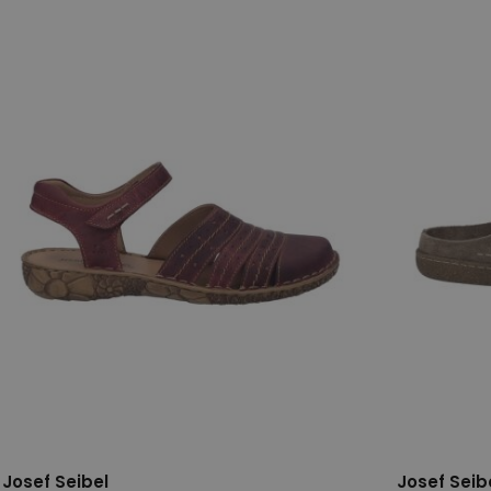
38
41
42
37
38
Josef Seibel
Josef Seib