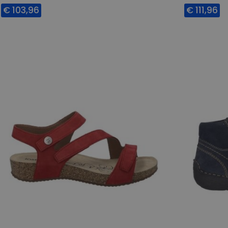
€ 103,96
€ 111,96
Beschikbare maten
Beschikbar
42
37
39