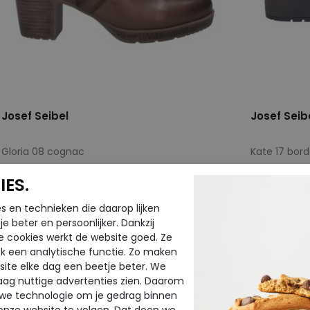
Josef Seibel
Josef Seib
Gloria 08 cognac
Kate 17 bor
ES.
€ 159,95
€ 139,95
€ 79,98
€ 111,96
s en technieken die daarop lijken
e beter en persoonlijker. Dankzij
Beschikbare maten
Beschikbar
e cookies werkt de website goed. Ze
37
39
40
41
42
36
39
k een analytische functie. Zo maken
ite elke dag een beetje beter. We
raag nuttige advertenties zien. Daarom
 we technologie om je gedrag binnen
onze website te volgen. Dat doen we