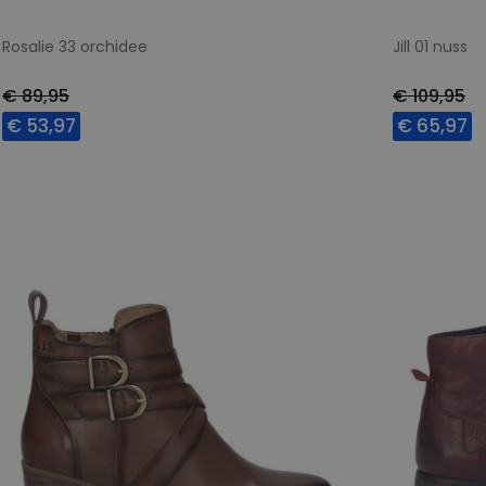
Rosalie 33 orchidee
Jill 01 nuss
€ 89,95
€ 109,95
€ 53,97
€ 65,97
Beschikbare maten
Beschikbar
37
38
39
40
41
42
37
38