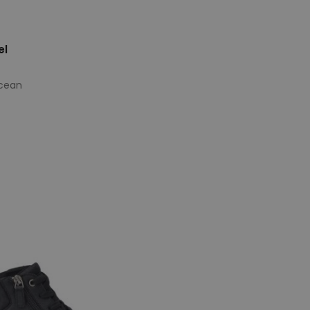
el
ocean
e maten
38
41
43
44