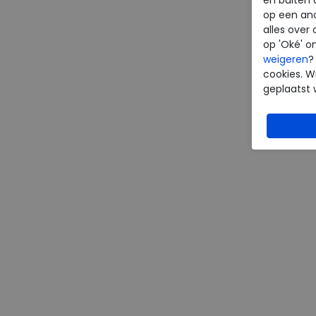
op een an
alles over 
op 'Oké' o
weigeren
?
cookies. Wi
geplaatst 