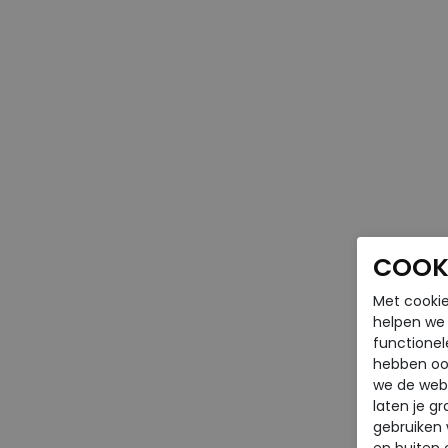
COOKI
Met cookie
helpen we j
functionel
hebben oo
we de webs
laten je g
gebruiken
en buiten 