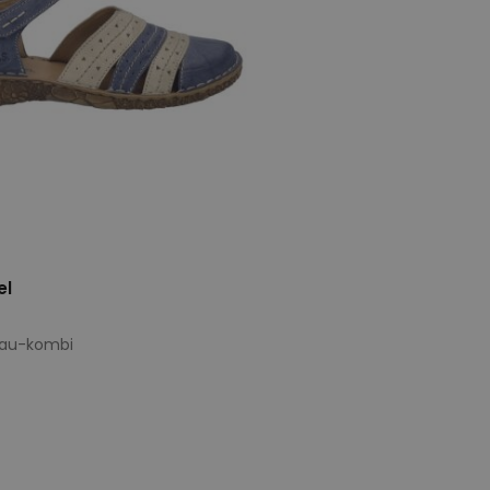
el
blau-kombi
e maten