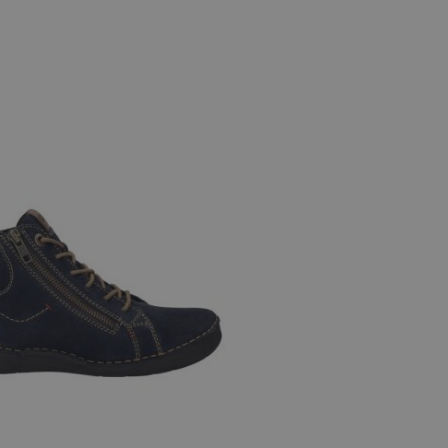
e maten
41
42