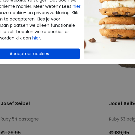
onieme manier. Meer weten? Lees
hier
onze cookie- en privacyverklaring. Klik
m te accepteren. Kies je voor
 Dan plaatsen we alleen functionele
l je zelf bepalen welke cookies er
worden klik dan
hier
.
Josef Seibel
Josef Seib
Ruby 54 castagne
Ruby 53 bei
€ 129,95
€ 139,95