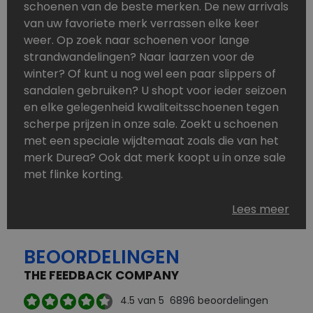
schoenen van de beste merken. De new arrivals
van uw favoriete merk verrassen elke keer
weer. Op zoek naar schoenen voor lange
strandwandelingen? Naar laarzen voor de
winter? Of kunt u nog wel een paar slippers of
sandalen gebruiken? U shopt voor ieder seizoen
en elke gelegenheid kwaliteitsschoenen tegen
scherpe prijzen in onze sale. Zoekt u schoenen
met een speciale wijdtemaat zoals die van het
merk Durea? Ook dat merk koopt u in onze sale
met flinke korting.
Schoenen heeft u nooit genoeg. Goedkope
Lees meer
schoenen, maar dus wel van topmerken,
bestelt u in onze online schoenen outlet. Ons
BEOORDELINGEN
aanbod is zo compleet dat u altijd wel een
passend paar vindt.
THE FEEDBACK COMPANY
Welke schoenmerken vindt u in onze online
4.5
van 5
6896
beoordelingen