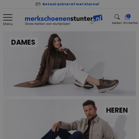
Betaal achteraf met Klarna!
0
zoeken
Winkeltas
Menu
zoeken
DAMES
HEREN