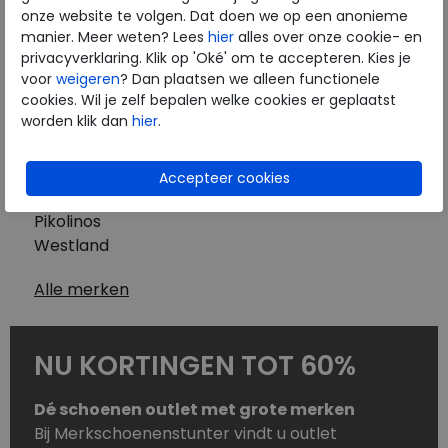
Westland
onze website te volgen. Dat doen we op een anonieme
Wolky
manier. Meer weten? Lees
hier
alles over onze cookie- en
Herenschoenen
privacyverklaring. Klik op 'Oké' om te accepteren. Kies je
Australian
voor
weigeren
? Dan plaatsen we alleen functionele
cookies. Wil je zelf bepalen welke cookies er geplaatst
Birkenstock
worden klik dan
hier
.
Clarks
ECCO
Finn Comfort
Mephisto
Pikolinos
Westland
Alle merken
NU KORTINGEN TOT 60%
Dé schoenen outlet met grote merken
Bij Merkschoenenstunter vindt u outlet