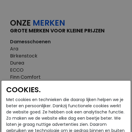
ONZE
MERKEN
GROTE MERKEN VOOR KLEINE PRIJZEN
Damesschoenen
Ara
Birkenstock
Durea
ECCO
Finn Comfort
FitFlop
COOKIES.
Gabor
Piedi Nudi
Met cookies en technieken die daarop lijken helpen we je
Pikolinos
beter en persoonlijker. Dankzij functionele cookies werkt
de website goed. Ze hebben ook een analytische functie.
Solidus
Zo maken we de website elke dag een beetje beter. We
Think
laten je graag nuttige advertenties zien. Daarom
Waldlaufer
gebruiken we technologie om je gedrag binnen en buiten