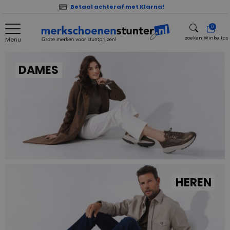
Betaal achteraf met Klarna!
0
zoeken
Winkeltas
Menu
zoeken
DAMES
HEREN