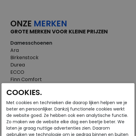
ONZE
MERKEN
GROTE MERKEN VOOR KLEINE PRIJZEN
Damesschoenen
Ara
Birkenstock
Durea
ECCO
Finn Comfort
FitFlop
COOKIES.
Gabor
Piedi Nudi
Met cookies en technieken die daarop lijken helpen we je
Pikolinos
beter en persoonlijker. Dankzij functionele cookies werkt
de website goed. Ze hebben ook een analytische functie.
Solidus
Zo maken we de website elke dag een beetje beter. We
Think
laten je graag nuttige advertenties zien. Daarom
Waldlaufer
gebruiken we technologie om je gedrag binnen en buiten