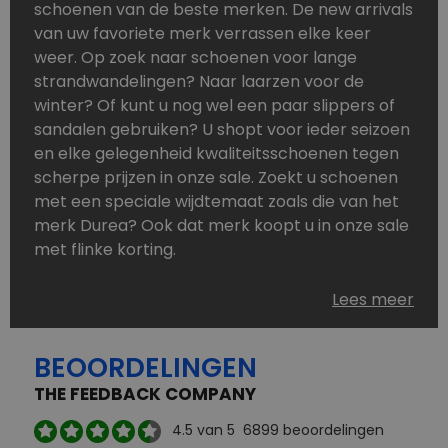
schoenen van de beste merken. De new arrivals
van uw favoriete merk verrassen elke keer
weer. Op zoek naar schoenen voor lange
strandwandelingen? Naar laarzen voor de
winter? Of kunt u nog wel een paar slippers of
sandalen gebruiken? U shopt voor ieder seizoen
en elke gelegenheid kwaliteitsschoenen tegen
scherpe prijzen in onze sale. Zoekt u schoenen
met een speciale wijdtemaat zoals die van het
merk Durea? Ook dat merk koopt u in onze sale
met flinke korting.
Schoenen heeft u nooit genoeg. Goedkope
Lees meer
schoenen, maar dus wel van topmerken,
bestelt u in onze online schoenen outlet. Ons
BEOORDELINGEN
aanbod is zo compleet dat u altijd wel een
passend paar vindt.
THE FEEDBACK COMPANY
Welke schoenmerken vindt u in onze online
4.5
van 5
6899
beoordelingen