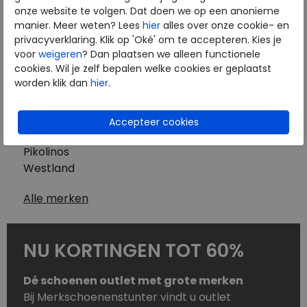
Westland
onze website te volgen. Dat doen we op een anonieme
Wolky
manier. Meer weten? Lees
hier
alles over onze cookie- en
Herenschoenen
privacyverklaring. Klik op 'Oké' om te accepteren. Kies je
Australian
voor
weigeren
? Dan plaatsen we alleen functionele
cookies. Wil je zelf bepalen welke cookies er geplaatst
Birkenstock
worden klik dan
hier
.
Clarks
ECCO
Finn Comfort
Mephisto
Pikolinos
Westland
Alle merken
NU KORTINGEN TOT 60%
Dé schoenen outlet met grote merken
Bij Merkschoenenstunter vindt u outlet