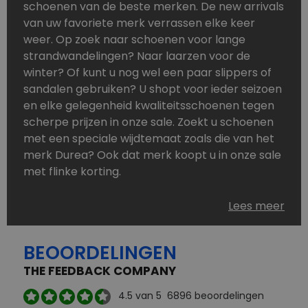
schoenen van de beste merken. De new arrivals
van uw favoriete merk verrassen elke keer
weer. Op zoek naar schoenen voor lange
strandwandelingen? Naar laarzen voor de
winter? Of kunt u nog wel een paar slippers of
sandalen gebruiken? U shopt voor ieder seizoen
en elke gelegenheid kwaliteitsschoenen tegen
scherpe prijzen in onze sale. Zoekt u schoenen
met een speciale wijdtemaat zoals die van het
merk Durea? Ook dat merk koopt u in onze sale
met flinke korting.
Schoenen heeft u nooit genoeg. Goedkope
Lees meer
schoenen, maar dus wel van topmerken,
bestelt u in onze online schoenen outlet. Ons
BEOORDELINGEN
aanbod is zo compleet dat u altijd wel een
passend paar vindt.
THE FEEDBACK COMPANY
Welke schoenmerken vindt u in onze online
4.5
van 5
6896
beoordelingen