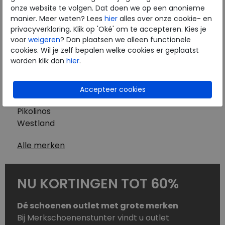
Westland
onze website te volgen. Dat doen we op een anonieme
Wolky
manier. Meer weten? Lees
hier
alles over onze cookie- en
Herenschoenen
privacyverklaring. Klik op 'Oké' om te accepteren. Kies je
Australian
voor
weigeren
? Dan plaatsen we alleen functionele
cookies. Wil je zelf bepalen welke cookies er geplaatst
Birkenstock
worden klik dan
hier
.
Clarks
ECCO
Finn Comfort
Mephisto
Pikolinos
Westland
Alle merken
NU KORTINGEN TOT 60%
Dé schoenen outlet met grote merken
Bij Merkschoenenstunter vindt u outlet