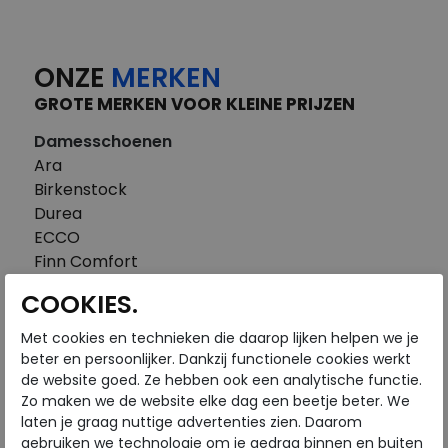
ONZE
MERKEN
GROTE MERKEN VOOR KLEINE PRIJZEN
Damesschoenen
Ara
Birkenstock
Durea
ECCO
Finn Comfort
FitFlop
COOKIES.
Gabor
Piedi Nudi
Met cookies en technieken die daarop lijken helpen we je
Pikolinos
beter en persoonlijker. Dankzij functionele cookies werkt
de website goed. Ze hebben ook een analytische functie.
Solidus
Zo maken we de website elke dag een beetje beter. We
Think
laten je graag nuttige advertenties zien. Daarom
Waldlaufer
gebruiken we technologie om je gedrag binnen en buiten