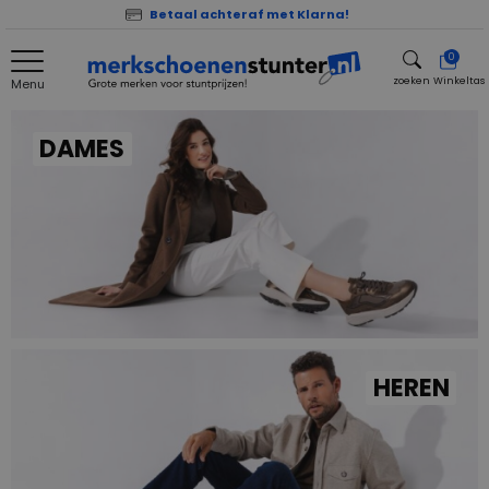
Betaal achteraf met Klarna!
0
zoeken
Winkeltas
Menu
zoeken
DAMES
HEREN